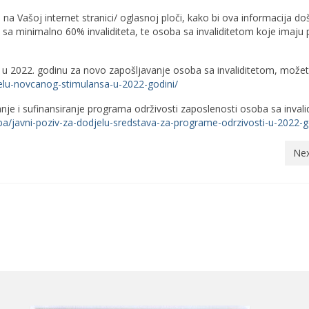
 na Vašoj internet stranici/ oglasnoj ploči, kako bi ova informacija do
 sa minimalno 60% invaliditeta, te osoba sa invaliditetom koje imaju
022. godinu za novo zapošljavanje osoba sa invaliditetom, može
jelu-novcanog-stimulansa-u-2022-godini/
 i sufinansiranje programa održivosti zaposlenosti osoba sa invali
.ba/javni-poziv-za-dodjelu-sredstava-za-programe-odrzivosti-u-2022-g
Nex