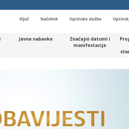
Ključ
Načelnik
Općinske službe
Općinsk
i
Javne nabavke
Značajni datumi i
Pro
manifestacije
sta