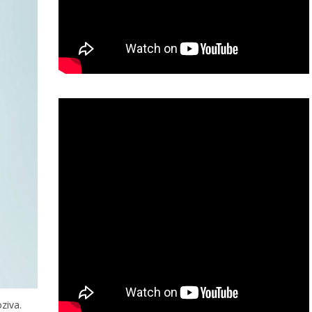
ziva.