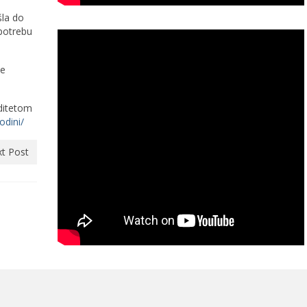
šla do
 potrebu
te
ditetom
odini/
t Post