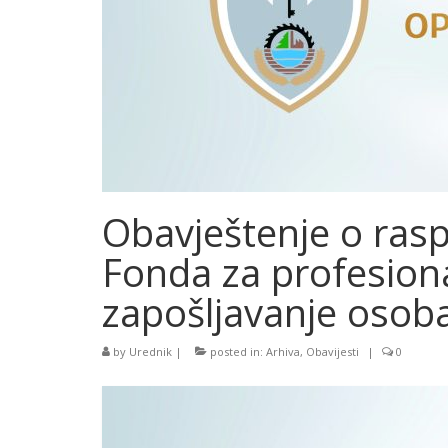
Obavještenje o ras
Fonda za profesional
zapošljavanje osoba
by
Urednik
|
posted in:
Arhiva
,
Obavijesti
|
0