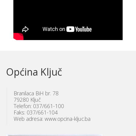
Općina Ključ
Branilaca BiH br. 78
79280 Ključ
Telefon: 037/661-100
Faks: 037/661-104
Web adresa: www.opcina-kljuc.ba