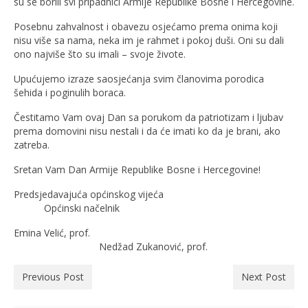
su se borili svi pripadnici Armije Republike Bosne i Hercegovine.
Posebnu zahvalnost i obavezu osjećamo prema onima koji
nisu više sa nama, neka im je rahmet i pokoj duši. Oni su dali
ono najviše što su imali – svoje živote.
Upućujemo izraze saosjećanja svim članovima porodica
šehida i poginulih boraca.
Čestitamo Vam ovaj Dan sa porukom da patriotizam i ljubav
prema domovini nisu nestali i da će imati ko da je brani, ako
zatreba.
Sretan Vam Dan Armije Republike Bosne i Hercegovine!
Predsjedavajuća općinskog vijeća
Općinski načelnik
Emina Velić, prof.
Nedžad Zukanović, prof.
Previous Post
Next Post