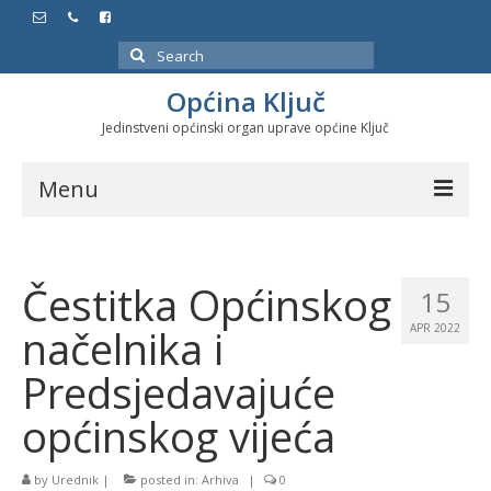
Search
for:
Općina Ključ
Jedinstveni općinski organ uprave općine Ključ
Menu
Dokumenti
Čestitka Općinskog
Službeni glasnici
15
načelnika i
APR 2022
Javne nabavke
Predsjedavajuće
Značajni datumi i manifestacije
općinskog vijeća
Program energetske efikasnosti u stambenom
sektoru
by
Urednik
|
posted in:
Arhiva
|
0