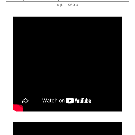
« jul
sep »