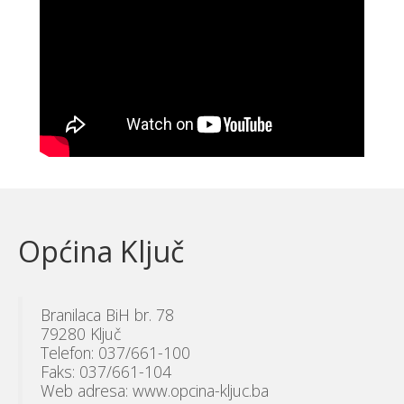
Općina Ključ
Branilaca BiH br. 78
79280 Ključ
Telefon: 037/661-100
Faks: 037/661-104
Web adresa: www.opcina-kljuc.ba