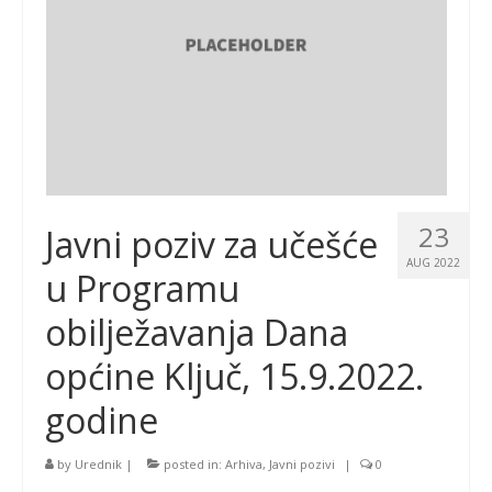
23
Javni poziv za učešće
AUG 2022
u Programu
obilježavanja Dana
općine Ključ, 15.9.2022.
godine
by
Urednik
|
posted in:
Arhiva
,
Javni pozivi
|
0