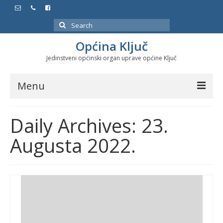
Search
for:
Općina Ključ
Jedinstveni općinski organ uprave općine Ključ
Menu
Dokumenti
Daily Archives: 23.
Službeni glasnici
Augusta 2022.
Javne nabavke
Značajni datumi i manifestacije
Program energetske efikasnosti u stambenom
sektoru