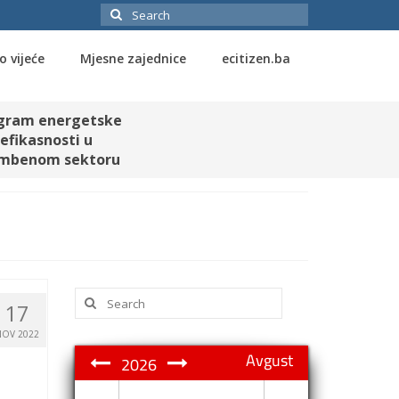
Search
for:
o vijeće
Mjesne zajednice
ecitizen.ba
gram energetske
efikasnosti u
mbenom sektoru
Search
17
for:
NOV 2022
Avgust
2026