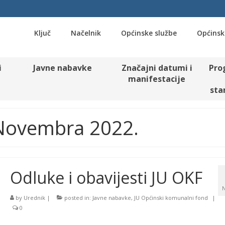
Ključ
Načelnik
Općinske službe
Općinsk
i
Javne nabavke
Značajni datumi i
Pro
manifestacije
sta
. Novembra 2022.
Odluke i obavijesti JU OKF
by
Urednik
|
posted in:
Javne nabavke
,
JU Općinski komunalni fond
|
0