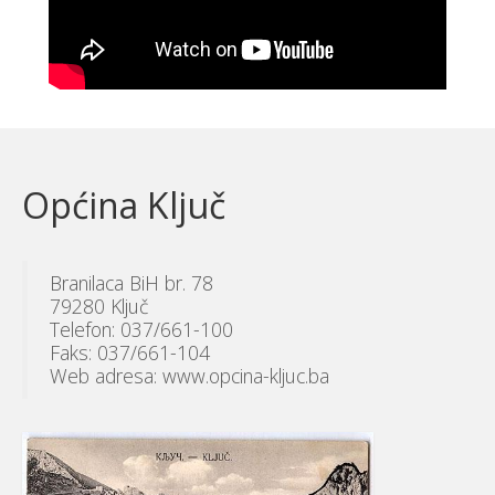
Općina Ključ
Branilaca BiH br. 78
79280 Ključ
Telefon: 037/661-100
Faks: 037/661-104
Web adresa: www.opcina-kljuc.ba