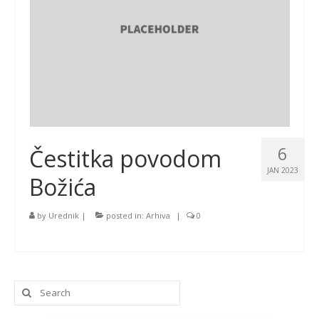
6
Čestitka povodom
JAN 2023
Božića
by
Urednik
|
posted in:
Arhiva
|
0
Search
for: