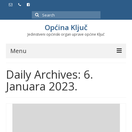
Search
for:
Općina Ključ
Jedinstveni općinski organ uprave općine Ključ
Menu
Dokumenti
Daily Archives: 6.
Službeni glasnici
Januara 2023.
Javne nabavke
Značajni datumi i manifestacije
Program energetske efikasnosti u stambenom
sektoru