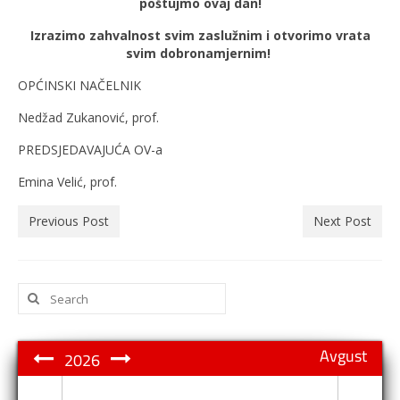
poštujmo ovaj dan!
Izrazimo zahvalnost svim zaslužnim i otvorimo vrata
svim dobronamjernim!
OPĆINSKI NAČELNIK
Nedžad Zukanović, prof.
PREDSJEDAVAJUĆA OV-a
Emina Velić, prof.
Previous Post
Next Post
Search
for:
Avgust
2026