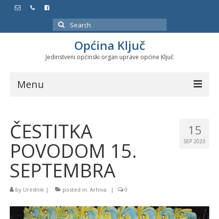
Search
for:
Općina Ključ
Jedinstveni općinski organ uprave općine Ključ
Menu
Dokumenti
ČESTITKA
15
Službeni glasnici
POVODOM 15.
SEP 2023
Javne nabavke
SEPTEMBRA
Značajni datumi i manifestacije
by
Urednik
|
posted in:
Arhiva
|
0
Program energetske efikasnosti u stambenom
sektoru