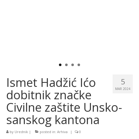
Ismet Hadžić Ićo
5
dobitnik značke
MAR 2024
Civilne zaštite Unsko-
sanskog kantona
by
Urednik
|
posted in:
Arhiva
|
0