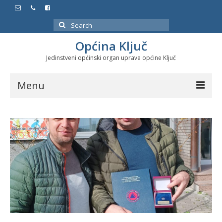
Search
for:
Općina Ključ
Jedinstveni općinski organ uprave općine Ključ
Menu
Dokumenti
Službeni glasnici
Javne nabavke
Značajni datumi i manifestacije
Program energetske efikasnosti u stambenom
sektoru