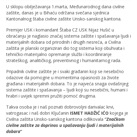
U sklopu obilježavanja 1.marta, Međunarodnog dana civilne
zaštite, danas je u Bihaću održana svečana sjednica
Kantonalnog štaba civilne zaštite Unsko-sanskog kantona.
Premijer USK i komandant Štaba CZ USK Nijaz Hušić u
obraćanju je naglasio značaj sistema zaštite i spašavanja ljudi i
materijalnih dobara od prirodnih i drugih nesreća, a Civilna
zaštita je planski organiziran dio tog sistema koji obuhvata i
tehničko-materijalno opremanje službi i koordiniranje
strateškog, analitičkog, preventivnog i humanitarnog rada.
Pripadnik civilne zaštite je i svaki građanin koji se nesebično
odazove da pomogne u momentima opasnosti za živote
građana i materijalnih dobara. To je najveća snaga ovdašnjeg
sistema zaštite i spašavanja – ljudi koji su nesebični, humani i
hrabri i uvijek spremni pružiti pomoć drugima.
Takva osoba je i naš poznati dobrovoljni darivalac krvi,
vatrogasac i naš dobri Ključanin
ISMET HADŽIĆ IĆO
kojega je
Civilna zaštita Unsko-sanskog kantona odlikovala
“
Značkom
civilne zaštite za doprinos u spašavanju ljudi i materijalnih
dobara
“