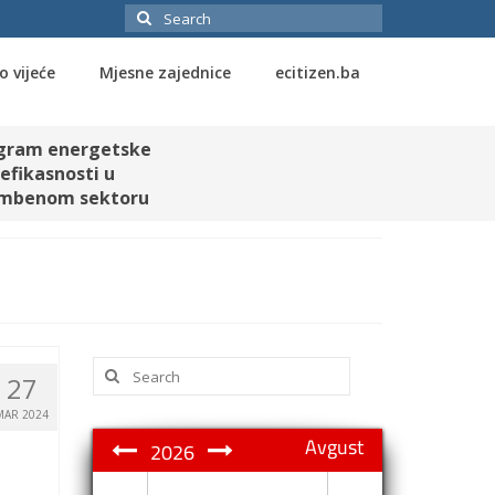
Search
for:
o vijeće
Mjesne zajednice
ecitizen.ba
gram energetske
efikasnosti u
mbenom sektoru
Search
27
for:
MAR 2024
Avgust
2026