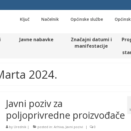
Ključ
Načelnik
Općinske službe
Općinsk
i
Javne nabavke
Značajni datumi i
Pro
manifestacije
sta
 Marta 2024.
Javni poziv za
poljoprivredne proizvođače
by
Urednik
|
posted in:
Arhiva
,
Javni pozivi
|
0