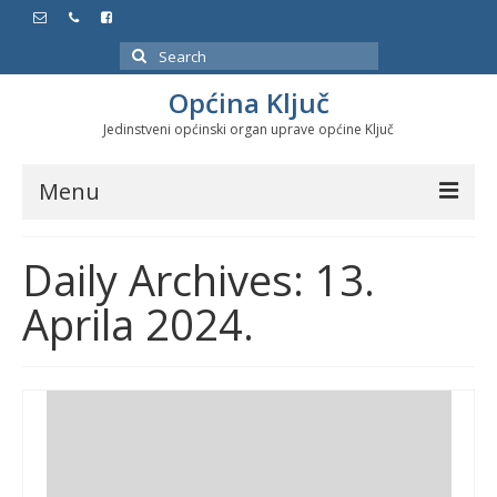
Search
for:
Općina Ključ
Jedinstveni općinski organ uprave općine Ključ
Menu
Dokumenti
Daily Archives: 13.
Službeni glasnici
Aprila 2024.
Javne nabavke
Značajni datumi i manifestacije
Program energetske efikasnosti u stambenom
sektoru