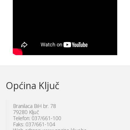
Općina Ključ
Branilaca BiH br. 78
79280 Ključ
Telefon: 037/661-100
Faks: 037/661-104