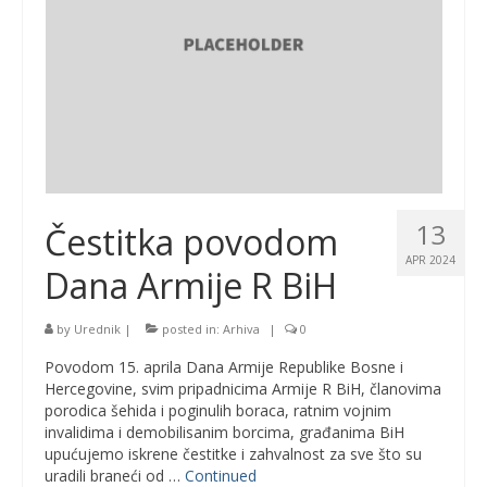
13
Čestitka povodom
APR 2024
Dana Armije R BiH
by
Urednik
|
posted in:
Arhiva
|
0
Povodom 15. aprila Dana Armije Republike Bosne i
Hercegovine, svim pripadnicima Armije R BiH, članovima
porodica šehida i poginulih boraca, ratnim vojnim
invalidima i demobilisanim borcima, građanima BiH
upućujemo iskrene čestitke i zahvalnost za sve što su
uradili braneći od …
Continued