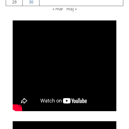
29
30
« mar
maj »