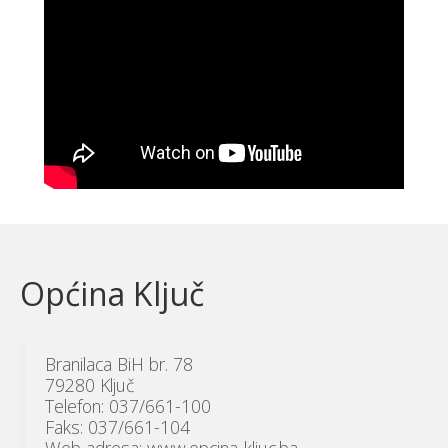
Općina Ključ
Branilaca BiH br. 78
79280 Ključ
Telefon: 037/661-100
Faks: 037/661-104
Web adresa: www.opcina-kljuc.ba