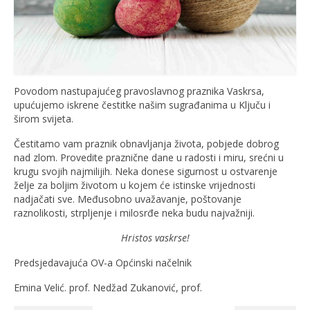
Povodom nastupajućeg pravoslavnog praznika Vaskrsa,
upućujemo iskrene čestitke našim sugrađanima u Ključu i
širom svijeta.
Čestitamo vam praznik obnavljanja života, pobjede dobrog
nad zlom. Provedite praznične dane u radosti i miru, srećni u
krugu svojih najmilijih. Neka donese sigurnost u ostvarenje
želje za boljim životom u kojem će istinske vrijednosti
nadjačati sve. Međusobno uvažavanje, poštovanje
raznolikosti, strpljenje i milosrđe neka budu najvažniji.
Hristos vaskrse!
Predsjedavajuća OV-a Općinski načelnik
Emina Velić. prof. Nedžad Zukanović, prof.