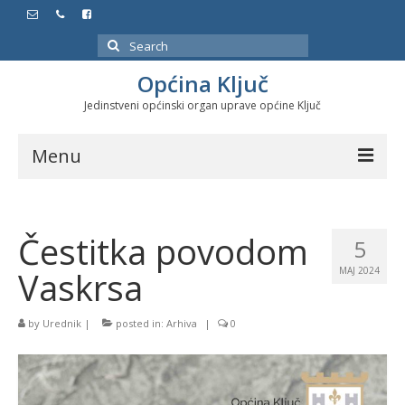
Search
for:
Općina Ključ
Jedinstveni općinski organ uprave općine Ključ
Menu
Dokumenti
Čestitka povodom
Službeni glasnici
5
Vaskrsa
MAJ 2024
Javne nabavke
Značajni datumi i manifestacije
by
Urednik
|
posted in:
Arhiva
|
0
Program energetske efikasnosti u stambenom
sektoru