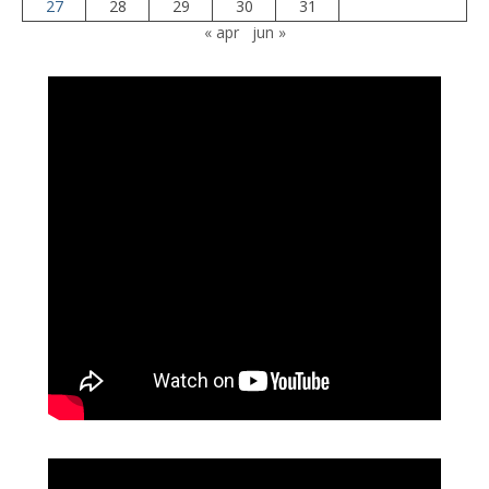
27
28
29
30
31
« apr
jun »