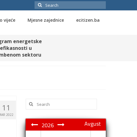
Search
for:
o vijeće
Mjesne zajednice
ecitizen.ba
gram energetske
efikasnosti u
mbenom sektoru
Search
11
for:
MAR 2022
Avgust
2026