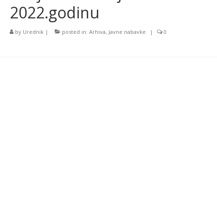
2022.godinu
by
Urednik
|
posted in:
Arhiva
,
Javne nabavke
|
0