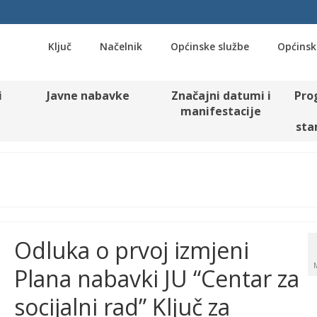
Ključ
Načelnik
Općinske službe
Općinsk
i
Javne nabavke
Značajni datumi i
Pro
manifestacije
sta
Odluka o prvoj izmjeni
Plana nabavki JU “Centar za
socijalni rad” Ključ za