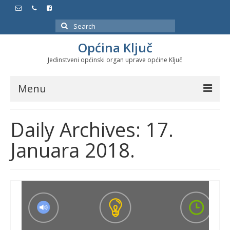
Search
for:
Općina Ključ
Jedinstveni općinski organ uprave općine Ključ
Menu
Dokumenti
Daily Archives: 17.
Službeni glasnici
Januara 2018.
Javne nabavke
Značajni datumi i manifestacije
Program energetske efikasnosti u stambenom
sektoru