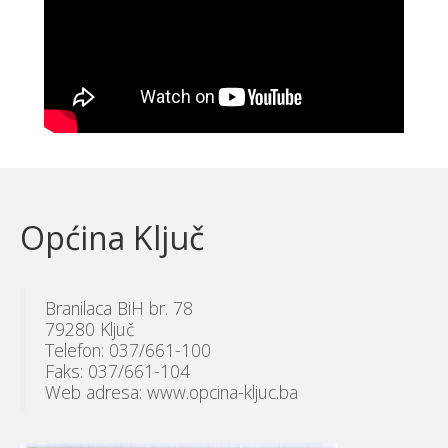
Općina Ključ
Branilaca BiH br. 78
79280 Ključ
Telefon: 037/661-100
Faks: 037/661-104
Web adresa: www.opcina-kljuc.ba