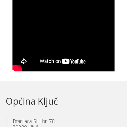
Općina Ključ
Branilaca BiH br. 78
79280 Ključ