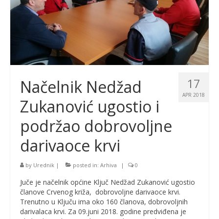
17
Načelnik Nedžad
APR 2018
Zukanović ugostio i
podržao dobrovoljne
darivaoce krvi
by
Urednik
|
posted in:
Arhiva
|
0
Juče je načelnik općine Ključ Nedžad Zukanović ugostio
članove Crvenog križa, dobrovoljne darivaoce krvi.
Trenutno u Ključu ima oko 160 članova, dobrovoljnih
darivalaca krvi. Za 09.juni 2018. godine predviđena je