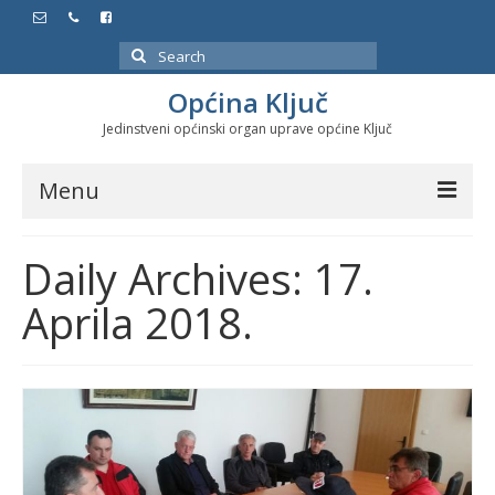
Search
for:
Općina Ključ
Jedinstveni općinski organ uprave općine Ključ
Menu
Dokumenti
Daily Archives: 17.
Službeni glasnici
Aprila 2018.
Javne nabavke
Značajni datumi i manifestacije
Program energetske efikasnosti u stambenom
sektoru