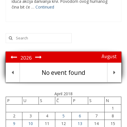
iduća akcija darivanja krvi. Povodom ovog humanog
čina bit će …
Continued
Search
for:
Avgust
2026
No event found
April 2018
P
U
S
Č
P
S
N
1
2
3
4
5
6
7
8
9
10
11
12
13
14
15