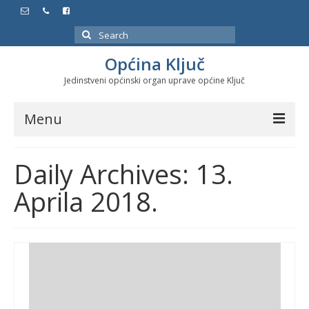
Search
for:
Općina Ključ
Jedinstveni općinski organ uprave općine Ključ
Menu
Dokumenti
Daily Archives: 13.
Službeni glasnici
Aprila 2018.
Javne nabavke
Značajni datumi i manifestacije
Program energetske efikasnosti u stambenom
sektoru