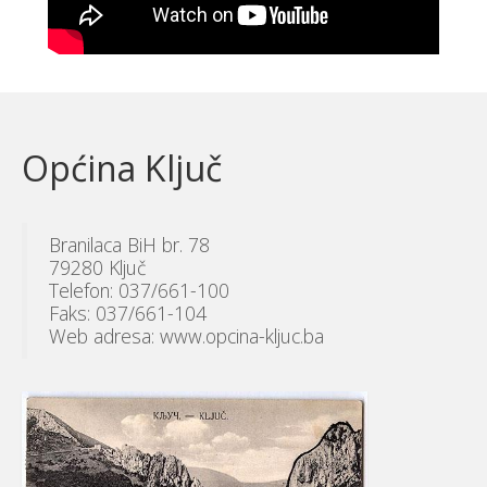
Općina Ključ
Branilaca BiH br. 78
79280 Ključ
Telefon: 037/661-100
Faks: 037/661-104
Web adresa: www.opcina-kljuc.ba