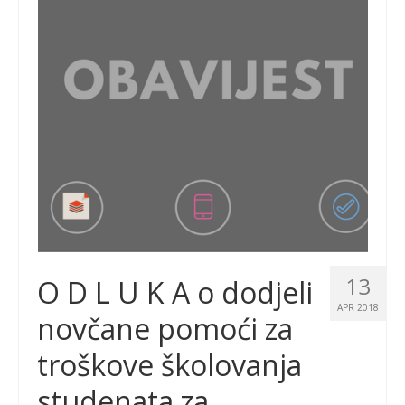
13
O D L U K A o dodjeli
APR 2018
novčane pomoći za
troškove školovanja
studenata za