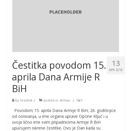
13
Čestitka povodom 15.
APR 2018
aprila Dana Armije R
BiH
by
Urednik
|
posted in:
Arhiva
|
0
Povodom 15. aprila Dana Armije R BiH, 26. godišnjice
od osnivanja, u ime organa uprave Općine Ključ i u
svoje lično ime svim pripadnicima Armije R BiH
upućujem iskrene čestitke. Ovo je Dan kada su