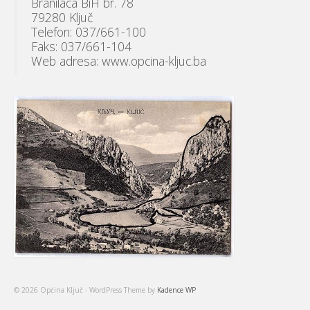
Branilaca BiH br. 78
79280 Ključ
Telefon: 037/661-100
Faks: 037/661-104
Web adresa: www.opcina-kljuc.ba
© 2026 Općina Ključ - WordPress Theme by
Kadence WP