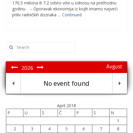
170,5 miliona ili 7,2 odsto više u odnosu na prethodnu
godinu. – Oporavak ekonomija iz kojih imamo najveći
priliv radničkih doznaka …
Continued
Search
for:
Avgust
2026
No event found
April 2018
P
U
S
Č
P
S
N
1
2
3
4
5
6
7
8