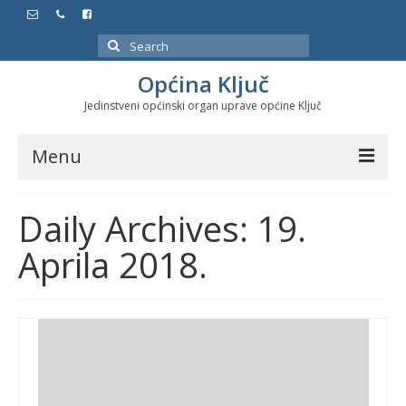
Search
for:
Općina Ključ
Jedinstveni općinski organ uprave općine Ključ
Menu
Dokumenti
Daily Archives: 19.
Službeni glasnici
Aprila 2018.
Javne nabavke
Značajni datumi i manifestacije
Program energetske efikasnosti u stambenom
sektoru