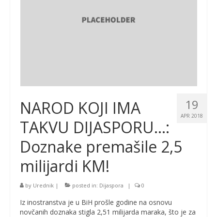
19
NAROD KOJI IMA
APR 2018
TAKVU DIJASPORU…:
Doznake premašile 2,5
milijardi KM!
by
Urednik
|
posted in:
Dijaspora
|
0
Iz inostranstva je u BiH prošle godine na osnovu
novčanih doznaka stigla 2,51 milijarda maraka, što je za