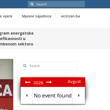
Search
for:
o vijeće
Mjesne zajednice
ecitizen.ba
gram energetske
efikasnosti u
mbenom sektoru
Search
for:
Avgust
2026
No event found