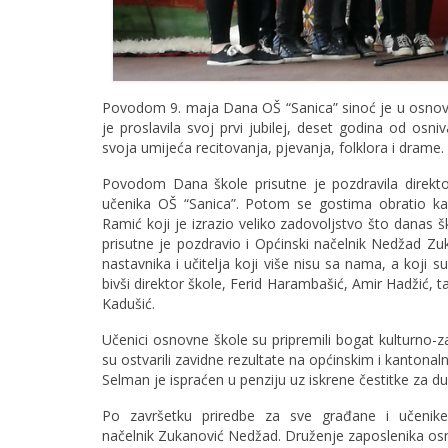
Povodom 9. maja Dana OŠ “Sanica” sinoć je u osnov
je proslavila svoj prvi jubilej, deset godina od osn
svoja umijeća recitovanja, pjevanja, folklora i drame.
Povodom Dana škole prisutne je pozdravila direkto
učenika OŠ “Sanica”. Potom se gostima obratio ka
Ramić koji je izrazio veliko zadovoljstvo što danas šk
prisutne je pozdravio i Općinski načelnik Nedžad Zuka
nastavnika i učitelja koji više nisu sa nama, a koji 
bivši direktor škole, Ferid Harambašić, Amir Hadžić, t
Kadušić.
Učenici osnovne škole su pripremili bogat kulturno-za
su ostvarili zavidne rezultate na općinskim i kanton
Selman je ispraćen u penziju uz iskrene čestitke za 
Po završetku priredbe za sve građane i učenike
načelnik Zukanović Nedžad. Druženje zaposlenika osnov