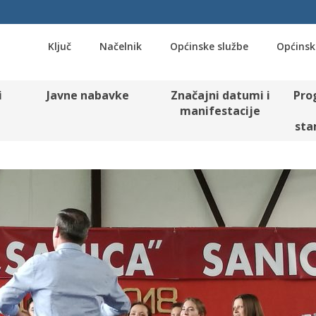
Ključ
Načelnik
Općinske službe
Općinsk
i
Javne nabavke
Značajni datumi i
Pro
manifestacije
sta