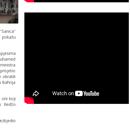
“Sanica”
ma pokažu
spjesima
 Muhamed
 ministra
prisjetio
 obratili
a Bahrija
 oni koji
nik Redžo
ezbjedio