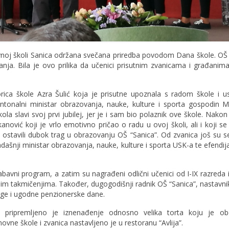
noj školi Sanica održana svečana priredba povodom Dana škole. OŠ 
ivanja. Bila je ovo prilika da učenici prisutnim zvanicama i građani
rica škole Azra Šulić koja je prisutne upoznala s radom škole i u
ntonalni ministar obrazovanja, nauke, kulture i sporta gospodin
ola slavi svoj prvi jubilej, jer je i sam bio polaznik ove škole. Nakon
nović koji je vrlo emotivno pričao o radu u ovoj školi, ali i koji se 
su ostavili dubok trag u obrazovanju OŠ “Sanica”. Od zvanica još su se
adašnji ministar obrazovanja, nauke, kulture i sporta USK-a te efendij
bavni program, a zatim su nagrađeni odlični učenici od I-IX razreda i
alnim takmičenjima. Također, dugogodišnji radnik OŠ “Sanica”, nastav
duge i ugodne penzionerske dane.
 pripremljeno je iznenađenje odnosno velika torta koju je ob
ne škole i zvanica nastavljeno je u restoranu “Avlija”.