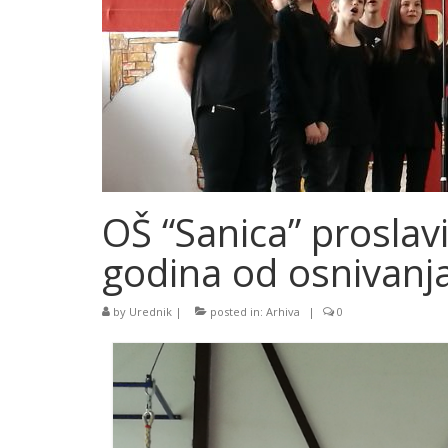
OŠ “Sanica” proslavi
godina od osnivanj
by
Urednik
|
posted in:
Arhiva
|
0