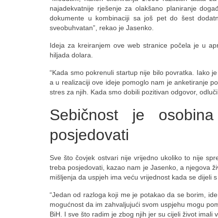
najadekvatnije rješenje za olakšano planiranje događaj
dokumente u kombinaciji sa još pet do šest dodatnih
sveobuhvatan”, rekao je Jasenko.
Ideja za kreiranjem ove web stranice počela je u ap
hiljada dolara.
“Kada smo pokrenuli startup nije bilo povratka. Iako 
a u realizaciji ove ideje pomoglo nam je anketiranje pot
stres za njih. Kada smo dobili pozitivan odgovor, odlučili
Sebičnost je osobina
posjedovati
Sve što čovjek ostvari nije vrijedno ukoliko to nije sp
treba posjedovati, kazao nam je Jasenko, a njegova živ
mišljenja da uspjeh ima veću vrijednost kada se dijeli 
“Jedan od razloga koji me je potakao da se borim, ide
mogućnost da im zahvaljujući svom uspjehu mogu pomoći, 
BiH. I sve što radim je zbog njih jer su cijeli život imali