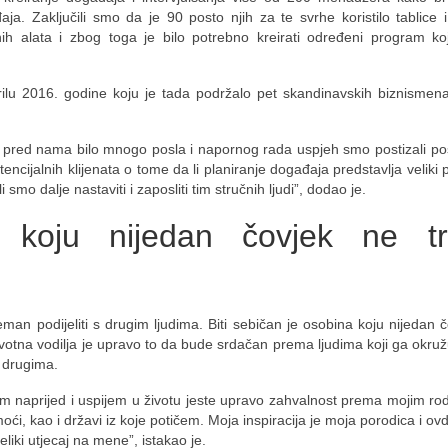
a. Zaključili smo da je 90 posto njih za te svrhe koristilo tablice i 
 alata i zbog toga je bilo potrebno kreirati određeni program koji
rilu 2016. godine koju je tada podržalo pet skandinavskih biznismen
je pred nama bilo mnogo posla i napornog rada uspjeh smo postizali p
encijalnih klijenata o tome da li planiranje događaja predstavlja veliki 
 smo dalje nastaviti i zaposliti tim stručnih ljudi”, dodao je.
 koju nijedan čovjek ne t
reman podijeliti s drugim ljudima. Biti sebičan je osobina koju nijedan 
otna vodilja je upravo to da bude srdačan prema ljudima koji ga okružu
s drugima.
m naprijed i uspijem u životu jeste upravo zahvalnost prema mojim rodi
kao i državi iz koje potičem. Moja inspiracija je moja porodica i ovdje
 veliki utjecaj na mene”, istakao je.