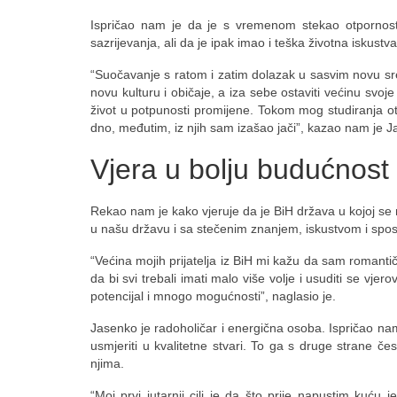
Ispričao nam je da je s vremenom stekao otpornost
sazrijevanja, ali da je ipak imao i teška životna iskustv
“Suočavanje s ratom i zatim dolazak u sasvim novu sredi
novu kulturu i običaje, a iza sebe ostaviti većinu svoj
život u potpunosti promijene. Tokom mog studiranja o
dno, međutim, iz njih sam izašao jači”, kazao nam je 
Vjera u bolju budućnost
Rekao nam je kako vjeruje da je BiH država u kojoj se 
u našu državu i sa stečenim znanjem, iskustvom i sp
“Većina mojih prijatelja iz BiH mi kažu da sam romantiča
da bi svi trebali imati malo više volje i usuditi se vj
potencijal i mnogo mogućnosti”, naglasio je.
Jasenko je radoholičar i energična osoba. Ispričao nam
usmjeriti u kvalitetne stvari. To ga s druge strane 
njima.
“Moj prvi jutarnji cilj je da što prije napustim kuć