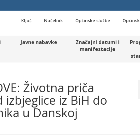
Ključ
Načelnik
Općinske službe
Općinsk
i
Javne nabavke
Značajni datumi i
Pro
manifestacije
sta
VE: Životna priča
izbjeglice iz BiH do
ika u Danskoj