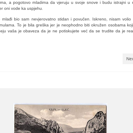
ima, a pogotovo mladima da vjeruju u svoje snove i budu istrajni u 
 jer oni vode ka uspjehu.
lađi bio sam nevjerovatno stidan i povučen. Iskreno, nisam volio p
rmulama. To je bila greška jer je neophodno biti okružen osobama ko
deju vaša je obaveza da je ne potiskujete već da se trudite da je real
Nex