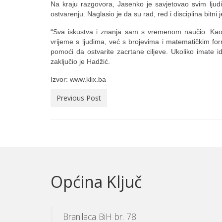
Na kraju razgovora, Jasenko je savjetovao svim ljud
ostvarenju. Naglasio je da su rad, red i disciplina bitni
“Sva iskustva i znanja sam s vremenom naučio. Kao m
vrijeme s ljudima, već s brojevima i matematičkim fo
pomoći da ostvarite zacrtane ciljeve. Ukoliko imate i
zaključio je Hadžić.
Izvor: www.klix.ba
Previous Post
Općina Ključ
Branilaca BiH br. 78