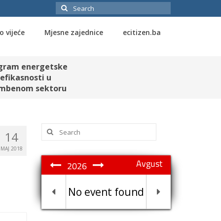
Search
for:
o vijeće
Mjesne zajednice
ecitizen.ba
gram energetske
efikasnosti u
mbenom sektoru
Search
14
for:
MAJ 2018
Avgust
2026
No event found