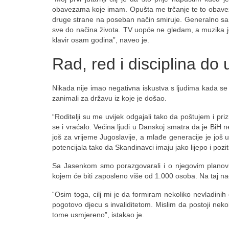
obavezama koje imam. Opušta me trčanje te to obavez
druge strane na poseban način smiruje. Generalno sam
sve do načina života. TV uopće ne gledam, a muzika je
klavir osam godina”, naveo je.
Rad, red i disciplina do
Nikada nije imao negativna iskustva s ljudima kada se d
zanimali za državu iz koje je došao.
“Roditelji su me uvijek odgajali tako da poštujem i priz
se i vraćalo. Većina ljudi u Danskoj smatra da je BiH n
još za vrijeme Jugoslavije, a mlađe generacije je još u
potencijala tako da Skandinavci imaju jako lijepo i poziti
Sa Jasenkom smo porazgovarali i o njegovim planovi
kojem će biti zaposleno više od 1.000 osoba. Na taj način 
“Osim toga, cilj mi je da formiram nekoliko nevladinih 
pogotovo djecu s invaliditetom. Mislim da postoji neko
tome usmjereno”, istakao je.