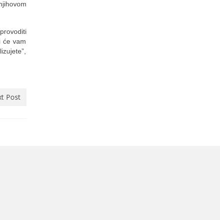
njihovom
rovoditi
ji će vam
izujete”,
t Post