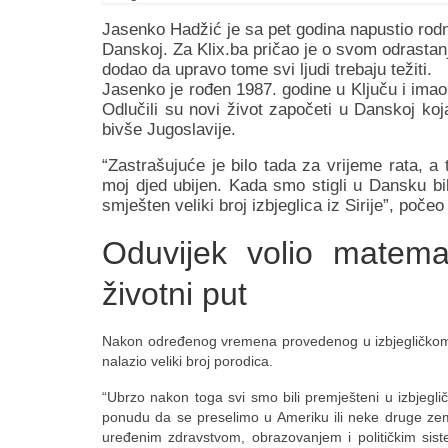
Jasenko Hadžić je sa pet godina napustio rod
Danskoj. Za Klix.ba pričao je o svom odrastanju
dodao da upravo tome svi ljudi trebaju težiti.
Jasenko je rođen 1987. godine u Ključu i imao
Odlučili su novi život započeti u Danskoj koja
bivše Jugoslavije.
“Zastrašujuće je bilo tada za vrijeme rata, a
moj djed ubijen. Kada smo stigli u Dansku bi
smješten veliki broj izbjeglica iz Sirije”, poče
Oduvijek volio matemat
životni put
Nakon određenog vremena provedenog u izbjegličkom k
nalazio veliki broj porodica.
“Ubrzo nakon toga svi smo bili premješteni u izbjegli
ponudu da se preselimo u Ameriku ili neke druge zemlj
uređenim zdravstvom, obrazovanjem i političkim sist