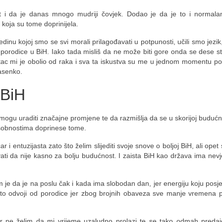
 i da je danas mnogo mudriji čovjek. Dodao je da je to i normala
a koja su tome doprinijela.
nu kojoj smo se svi morali prilagođavati u potpunosti, učili smo jezik,
e porodice u BiH. Iako tada misliš da ne može biti gore onda se dese st
tac mi je obolio od raka i sva ta iskustva su me u jednom momentu p
Jasenko.
 BiH
mogu uraditi značajne promjene te da razmišlja da se u skorijoj budućno
osobnostima doprinese tome.
r i entuzijasta zato što želim slijediti svoje snove o boljoj BiH, ali ope
erovati da nije kasno za bolju budućnost. I zaista BiH kao država ima nev
 je da je na poslu čak i kada ima slobodan dan, jer energiju koju posje
često odvoji od porodice jer zbog brojnih obaveza sve manje vremena 
u jer ne želim da mi vrijeme uzaludno prolazi te se tako odmah pred