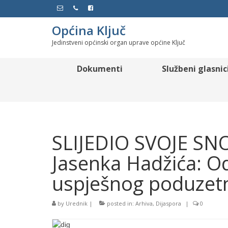
Općina Ključ
Jedinstveni općinski organ uprave općine Ključ
Dokumenti
Službeni glasnic
SLIJEDIO SVOJE SNO
Jasenka Hadžića: Od 
uspješnog poduzetn
by
Urednik
|
posted in:
Arhiva
,
Dijaspora
|
0