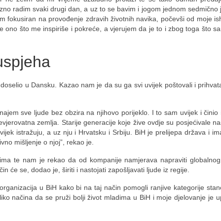
no radim svaki drugi dan, a uz to se bavim i jogom jednom sedmično 
 fokusiran na provođenje zdravih životnih navika, počevši od moje i
 ono što me inspiriše i pokreće, a vjerujem da je to i zbog toga što s
 uspjeha
oselio u Dansku. Kazao nam je da su ga svi uvijek poštovali i prihvatal
najem sve ljude bez obzira na njihovo porijeklo. I to sam uvijek i činio 
evjerovatna zemlja. Starije generacije koje žive ovdje su posjećivale na
vijek istražuju, a uz nju i Hrvatsku i Srbiju. BiH je prelijepa država i 
vno mišljenje o njoj”, rekao je.
ma te nam je rekao da od kompanije namjerava napraviti globalnog 
će se, dodao je, širiti i nastojati zapošljavati ljude iz regije.
organizacija u BiH kako bi na taj način pomogli ranjive kategorije stan
liko načina da se pruži bolji život mladima u BiH i moje djelovanje je 