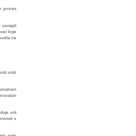
n proces
 usvajali
vari koje
ovukla na
sti vrati
t smatram
jerovatan
duje voli
provodi s
ajem svim