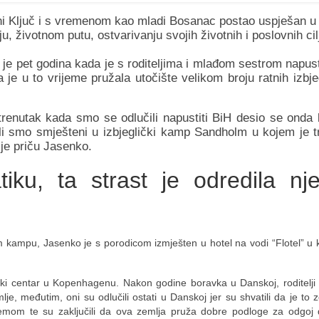
ni Ključ i s vremenom kao mladi Bosanac postao uspješan u
, životnom putu, ostvarivanju svojih životnih i poslovnih cil
 je pet godina kada je s roditeljima i mlađom sestrom napus
 je u to vrijeme pružala utočište velikom broju ratnih izbje
 trenutak kada smo se odlučili napustiti BiH desio se onda
li smo smješteni u izbjeglički kamp Sandholm u kojem je t
o je priču Jasenko.
iku, ta strast je odredila nj
ampu, Jasenko je s porodicom izmješten u hotel na vodi “Flotel” u 
čki centar u Kopenhagenu. Nakon godine boravka u Danskoj, roditelji 
e, međutim, oni su odlučili ostati u Danskoj jer su shvatili da je to 
emom te su zaključili da ova zemlja pruža dobre podloge za odgoj d