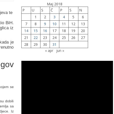
Maj 2018
P
U
S
Č
P
S
N
jeva te
1
2
3
4
5
6
tio BiH.
7
8
9
10
11
12
13
glica iz
14
15
16
17
18
19
20
21
22
23
24
25
26
27
 kada je
28
29
30
31
renutno
« apr
jun »
egov
kojem se
su dobili
zemlja sa
jece. Iz