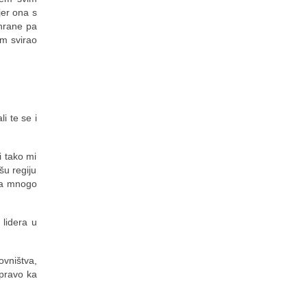
jer ona s
shrane pa
am svirao
i te se i
i tako mi
šu regiju
ima mnogo
lidera u
ovništva,
upravo ka