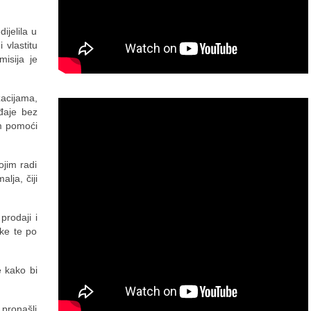
ijelila u
 vlastitu
isija je
zacijama,
ađaje bez
im pomoći
ojim radi
lja, čiji
prodaji i
ske te po
e kako bi
 pronašli