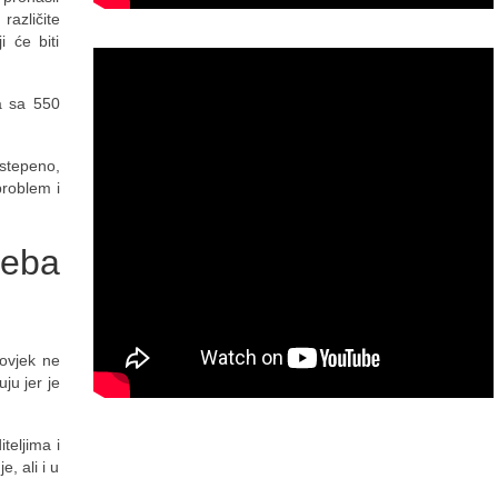
različite
 će biti
a sa 550
ostepeno,
problem i
reba
čovjek ne
ju jer je
teljima i
, ali i u