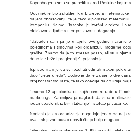
Kopenhagena smo se preselili u grad Roskilde koji ima
Oduvijek je bio zaljubljenik u brojeve, a matematičke 
daljem obrazovanju te je tako diplomirao matematiku i
kompaniju. Naime, Jasenko je izvršni direktor i su
olakšavanje ljudima u organizovanju događaja.
“Uzbuđen sam jer je u aprilu ove godine i zvanič
pojedincima i timovima koji organizuju moderne događ
greške. Znamo da je to stresan posao, ali su u njem
da to ide brže i preglednije”, pojasnio je.
Ispričao nam je da su rezultati odmah nakon pokretanj
dalo “vjetar u leđa”. Dodao je da je za samo dva dana 
broj konstantno raste, te tako očekuje da do kraja maja
“Imamo 12 uposlenika od kojih osmero rade u IT sekto
marketingu. Zanimljivo je naglasiti da smo multinacion
jedan uposlenik iz BiH i Litvanije”, istakao je Jasenko.
Naglasio je da organizacija događaja jedan od najstre
ovaj zahtjevan posao obavili što je bolje moguće.
“Međutim, nakon skeniranja 1.000 različitih alata z