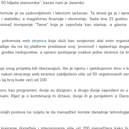
 50 hiljada stanovnika”, kazao nam je Jasenko.
formule je sa zadovoljstvom i lakoćom rješavao. Ta strast ga je i opred
 statistiku, a magistrirao finansije i ekonomiju. Sada ima 31 godinu i
osnivač kompanije “Tame” koja je započeta kao startup, a glavna m
no pokrenuta
web stranica
koja služi kao svojevrsni alat svim organi
aje da na toj platformi predstave svoj ‘proizvod’ i isplaniraju dog
u greške nedopustive, a upravo postojanje ovakve jedne stranice će 
a ovog projekta bili obećavajući, što je njemu i cjelokupnom timu s k
nakon otvaranja web stranice zabilježeno više od 50 registrovanih zema
 taj broj bude veći od 100.
ru kao programeri, dvoje su dizajneri, a drugo dvoje zaposleni su u 
alni. Riječ je o kombinaciji tri države, dvoje ih je porijeklom iz Dan
snijih poslova na svijetu te da menadžeri koriste današnje tehnologij
a kreiranje događaja i intervjuisanja više od 200 menadžera kako bi