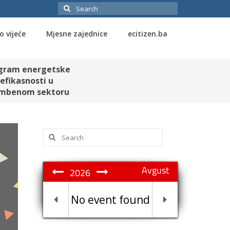
Search
for:
o vijeće
Mjesne zajednice
ecitizen.ba
gram energetske
efikasnosti u
mbenom sektoru
Search
for:
Avgust
2026
No event found