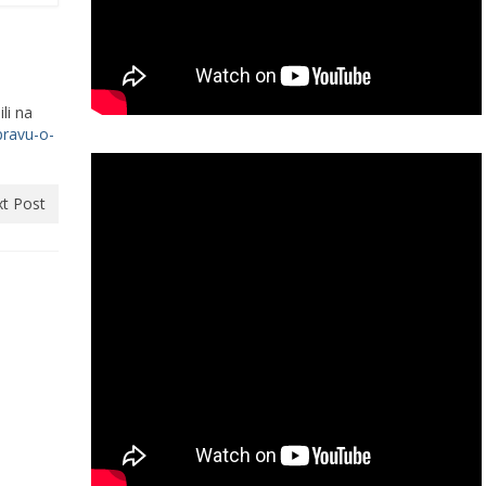
li na
pravu-o-
t Post