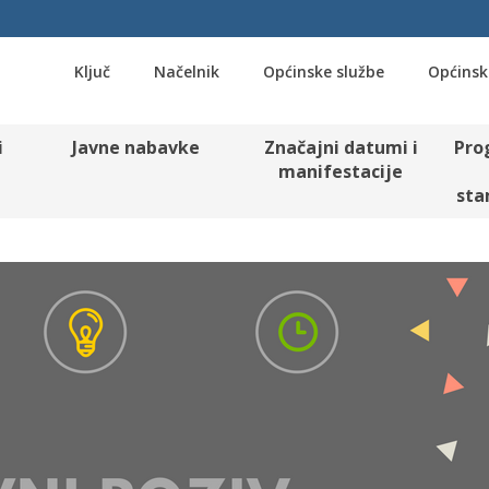
Ključ
Načelnik
Općinske službe
Općinsk
i
Javne nabavke
Značajni datumi i
Pro
manifestacije
sta