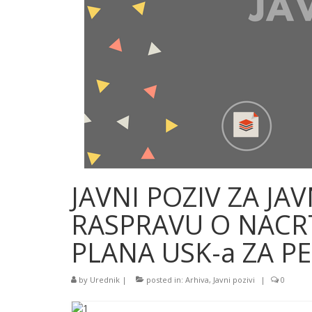
JAVNI POZIV ZA JAV
RASPRAVU O NAC
PLANA USK-a ZA P
by
Urednik
|
posted in:
Arhiva
,
Javni pozivi
|
0