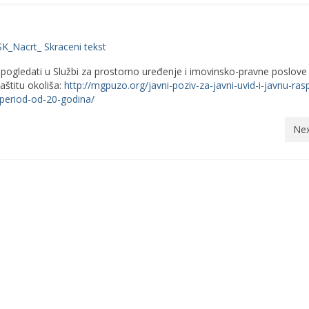
K_Nacrt_ Skraceni tekst
gledati u Službi za prostorno uređenje i imovinsko-pravne poslove i
aštitu okoliša:
http://mgpuzo.org/javni-poziv-za-javni-uvid-i-javnu-ras
period-od-20-godina/
Nex