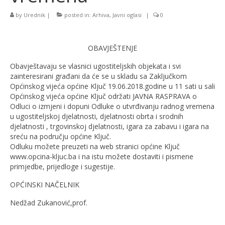
by
Urednik
|
posted in:
Arhiva
,
Javni oglasi
|
0
OBAVJEŠTENJE
Obavještavaju se vlasnici ugostiteljskih objekata i svi
zainteresirani građani da će se u skladu sa Zaključkom
Općinskog vijeća općine Ključ 19.06.2018.godine u 11 sati u sali
Općinskog vijeća općine Ključ održati JAVNA RASPRAVA o
Odluci o izmjeni i dopuni Odluke o utvrđivanju radnog vremena
u ugostiteljskoj djelatnosti, djelatnosti obrta i srodnih
djelatnosti , trgovinskoj djelatnosti, igara za zabavu i igara na
sreću na području općine Ključ.
Odluku možete preuzeti na web stranici općine Ključ
www.opcina-kljuc.ba i na istu možete dostaviti i pismene
primjedbe, prijedloge i sugestije.
OPĆINSKI NAČELNIK
Nedžad Zukanović,prof.