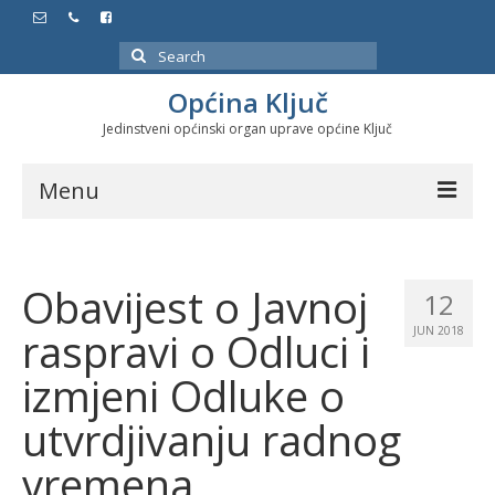
Search
for:
Općina Ključ
Jedinstveni općinski organ uprave općine Ključ
Menu
Dokumenti
Obavijest o Javnoj
Službeni glasnici
12
raspravi o Odluci i
JUN 2018
Javne nabavke
izmjeni Odluke o
Značajni datumi i manifestacije
utvrdjivanju radnog
Program energetske efikasnosti u stambenom
sektoru
vremena