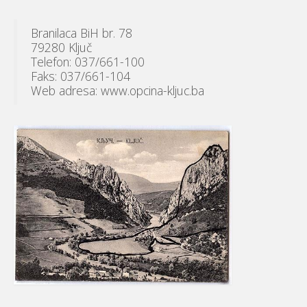
Branilaca BiH br. 78
79280 Ključ
Telefon: 037/661-100
Faks: 037/661-104
Web adresa: www.opcina-kljuc.ba