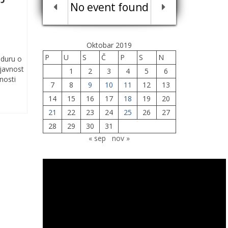
No event found
Oktobar 2019
P
U
S
Č
P
S
N
eduru o
 javnost
1
2
3
4
5
6
nosti
7
8
9
10
11
12
13
14
15
16
17
18
19
20
21
22
23
24
25
26
27
28
29
30
31
« sep
nov »