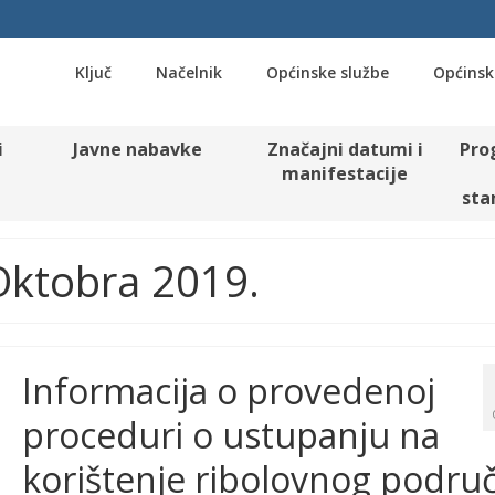
Ključ
Načelnik
Općinske službe
Općinsk
i
Javne nabavke
Značajni datumi i
Pro
manifestacije
sta
 Oktobra 2019.
Informacija o provedenoj
proceduri o ustupanju na
korištenje ribolovnog područ