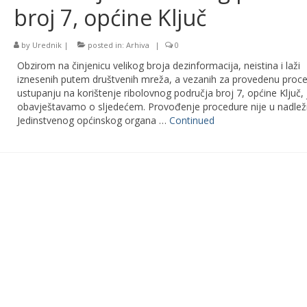
broj 7, općine Ključ
by
Urednik
|
posted in:
Arhiva
|
0
Obzirom na činjenicu velikog broja dezinformacija, neistina i laži
iznesenih putem društvenih mreža, a vezanih za provedenu proc
ustupanju na korištenje ribolovnog područja broj 7, općine Ključ,
obavještavamo o sljedećem. Provođenje procedure nije u nadlež
Jedinstvenog općinskog organa …
Continued