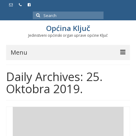
Search
for:
Općina Ključ
Jedinstveni općinski organ uprave općine Ključ
Menu
Dokumenti
Daily Archives: 25.
Službeni glasnici
Oktobra 2019.
Javne nabavke
Značajni datumi i manifestacije
Program energetske efikasnosti u stambenom
sektoru