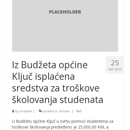
25
Iz Budžeta općine
OKT 2019
Ključ isplaćena
sredstva za troškove
školovanja studenata
by
Urednik
|
posted in:
Arhiva
|
0
U Budžetu općine Ključ u svrhu pomoći studentima za
troškove školovanja predviđeno je 25.000,00 KM, a