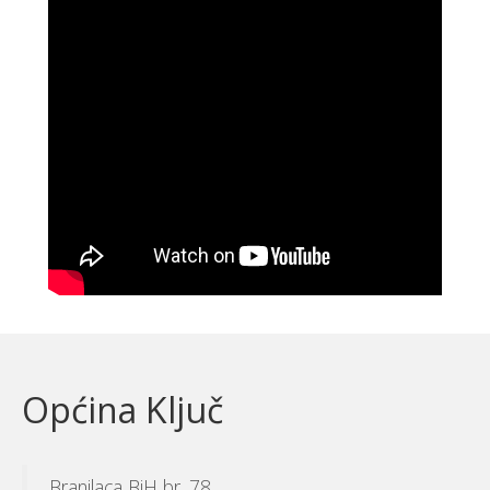
Općina Ključ
Branilaca BiH br. 78