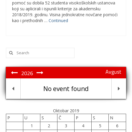
pomoć su dobila 52 studenta visokoškolskih ustanova
koji su aplicirali i ispunili kriterije za akademsku
2018/2019. godinu. Visina jednokratne novčane pomoći
kao i prethodnih …
Continued
Search
for:
Avgust
2026
No event found
Oktobar 2019
P
U
S
Č
P
S
N
1
2
3
4
5
6