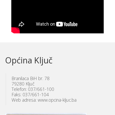
Općina Ključ
Branilaca BiH br. 78
79280 Ključ
Telefon: 037/661-100
Faks: 037/661-104
Web adresa: www.opcina-kljuc.ba