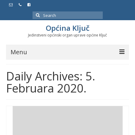
Search
for:
Općina Ključ
Jedinstveni općinski organ uprave općine Ključ
Menu
Dokumenti
Daily Archives: 5.
Službeni glasnici
Februara 2020.
Javne nabavke
Značajni datumi i manifestacije
Program energetske efikasnosti u stambenom
sektoru