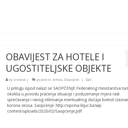
OBAVIJEST ZA HOTELE I
UGOSTITELJSKE OBJEKTE
by
Urednik
|
posted in:
Arhiva
,
Obavijesti
|
0
U prilogu ispod nalazi se SAOPĆENJE Federalnog ministarstva tur
okoliša u povodu praćenja situacije i poduzimanje mjera radi
sprečavanja i ranog otkrivanja eventualnog slučaja bolesti izazva
korona virusa. Saopćenje: http://opcina-kljuc.ba/wp-
content/uploads/2020/02/Saopćenje.pdf