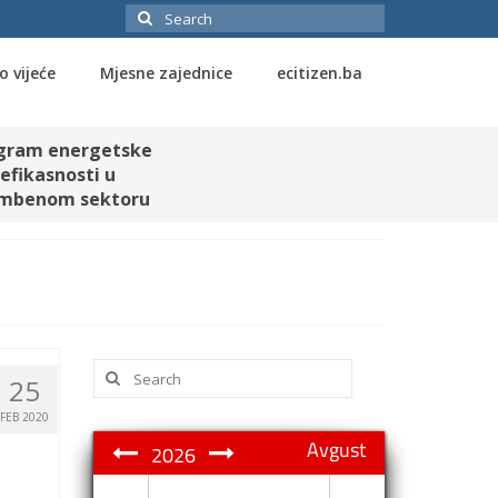
Search
for:
o vijeće
Mjesne zajednice
ecitizen.ba
gram energetske
efikasnosti u
mbenom sektoru
Search
25
for:
FEB 2020
Avgust
2026