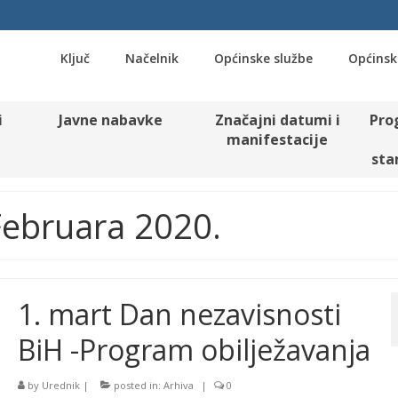
Ključ
Načelnik
Općinske službe
Općinsk
i
Javne nabavke
Značajni datumi i
Pro
manifestacije
sta
 Februara 2020.
1. mart Dan nezavisnosti
BiH -Program obilježavanja
by
Urednik
|
posted in:
Arhiva
|
0