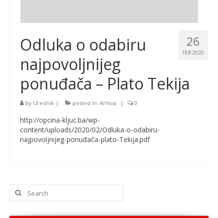
26
Odluka o odabiru
FEB 2020
najpovoljnijeg
ponuđača – Plato Tekija
by
Urednik
|
posted in:
Arhiva
|
0
http://opcina-kljuc.ba/wp-
content/uploads/2020/02/Odluka-o-odabiru-
najpovoljnijeg-ponuđača-plato-Tekija.pdf
Search
for: