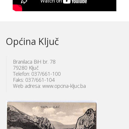
Općina Ključ
Branilaca BiH br. 78
79280 Ključ
Telefon: 037/661-100
Faks: 037/661-104
Web adresa: www.opcina-kljuc.ba