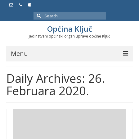
Search
for:
Općina Ključ
Jedinstveni općinski organ uprave općine Ključ
Menu
Dokumenti
Daily Archives: 26.
Službeni glasnici
Februara 2020.
Javne nabavke
Značajni datumi i manifestacije
Program energetske efikasnosti u stambenom
sektoru