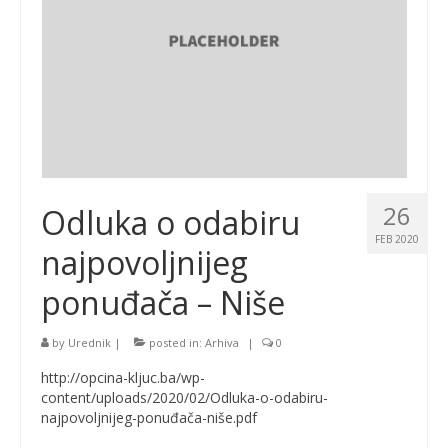
26
Odluka o odabiru
FEB 2020
najpovoljnijeg
ponuđača – Niše
by
Urednik
|
posted in:
Arhiva
|
0
http://opcina-kljuc.ba/wp-
content/uploads/2020/02/Odluka-o-odabiru-
najpovoljnijeg-ponuđača-niše.pdf