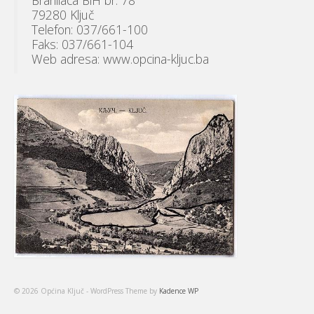
79280 Ključ
Telefon: 037/661-100
Faks: 037/661-104
Web adresa: www.opcina-kljuc.ba
© 2026 Općina Ključ - WordPress Theme by
Kadence WP