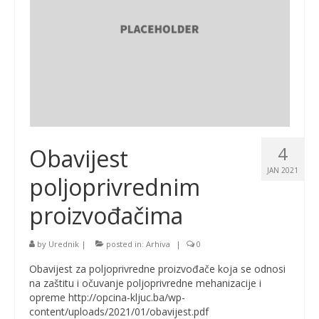
4
Obavijest
JAN 2021
poljoprivrednim
proizvođačima
by
Urednik
|
posted in:
Arhiva
|
0
Obavijest za poljoprivredne proizvođače koja se odnosi
na zaštitu i očuvanje poljoprivredne mehanizacije i
opreme http://opcina-kljuc.ba/wp-
content/uploads/2021/01/obavijest.pdf