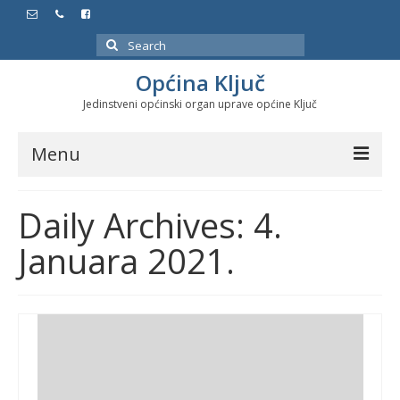
Search
for:
Općina Ključ
Jedinstveni općinski organ uprave općine Ključ
Menu
Dokumenti
Daily Archives: 4.
Službeni glasnici
Januara 2021.
Javne nabavke
Značajni datumi i manifestacije
Program energetske efikasnosti u stambenom
sektoru