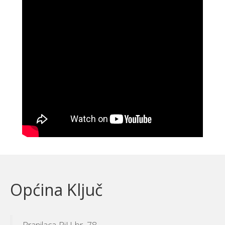
Općina Ključ
Branilaca BiH br. 78