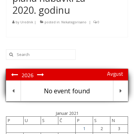
2020. godinu
by
Urednik
|
posted in:
Nekategorisano
|
0
Search
for:
Avgust
2026
No event found
Januar 2021
P
U
S
Č
P
S
N
1
2
3