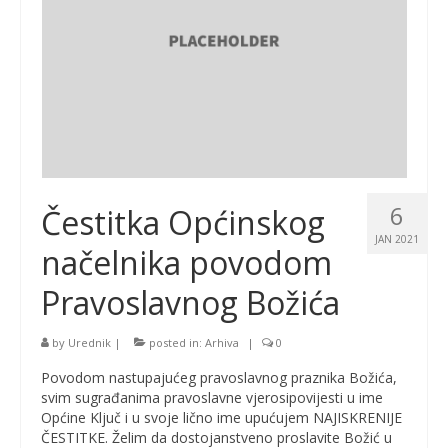
6
Čestitka Općinskog
JAN 2021
načelnika povodom
Pravoslavnog Božića
by
Urednik
|
posted in:
Arhiva
|
0
Povodom nastupajućeg pravoslavnog praznika Božića,
svim sugrađanima pravoslavne vjerosipovijesti u ime
Općine Ključ i u svoje lično ime upućujem NAJISKRENIJE
ČESTITKE. Želim da dostojanstveno proslavite Božić u