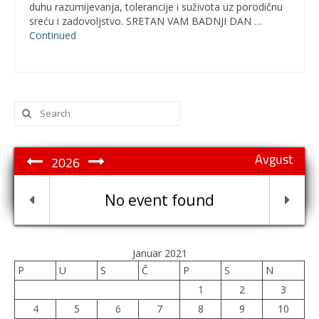
duhu razumijevanja, tolerancije i suživota uz porodičnu
sreću i zadovoljstvo. SRETAN VAM BADNJI DAN …
Continued
Search
for:
Avgust
2026
No event found
Januar 2021
P
U
S
Č
P
S
N
1
2
3
4
5
6
7
8
9
10