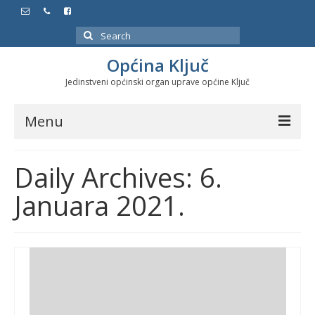
Search
for:
Općina Ključ
Jedinstveni općinski organ uprave općine Ključ
Menu
Dokumenti
Daily Archives: 6.
Službeni glasnici
Januara 2021.
Javne nabavke
Značajni datumi i manifestacije
Program energetske efikasnosti u stambenom
sektoru