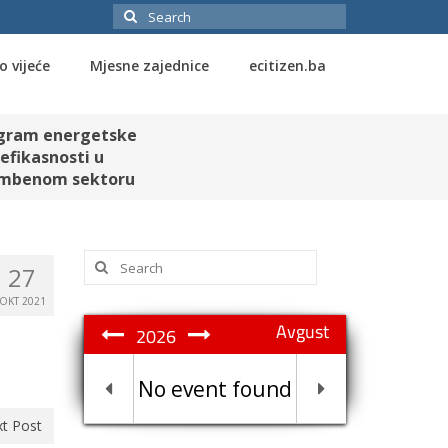
Search
for:
o vijeće
Mjesne zajednice
ecitizen.ba
gram energetske
efikasnosti u
mbenom sektoru
Search
27
for:
OKT 2021
Avgust
2026
No event found
t Post