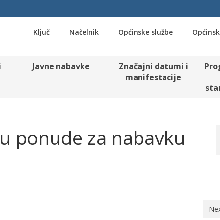
Ključ
Načelnik
Općinske službe
Općinsk
i
Javne nabavke
Značajni datumi i
Pro
manifestacije
sta
ju ponude za nabavku
Nex