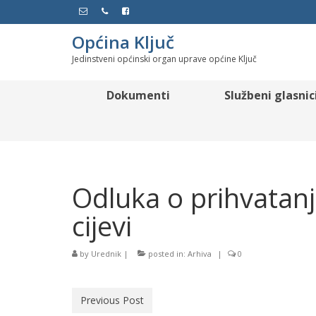
Općina Ključ
Jedinstveni općinski organ uprave općine Ključ
Dokumenti
Službeni glasnic
Odluka o prihvatan
cijevi
by
Urednik
|
posted in:
Arhiva
|
0
Previous Post