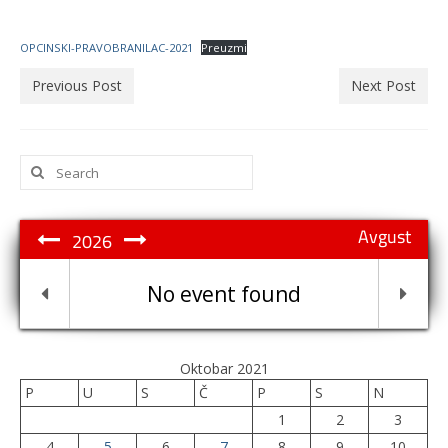
OPCINSKI-PRAVOBRANILAC-2021
Preuzmi
Previous Post
Next Post
Search
for:
Avgust
2026
No event found
Oktobar 2021
P
U
S
Č
P
S
N
1
2
3
4
5
6
7
8
9
10