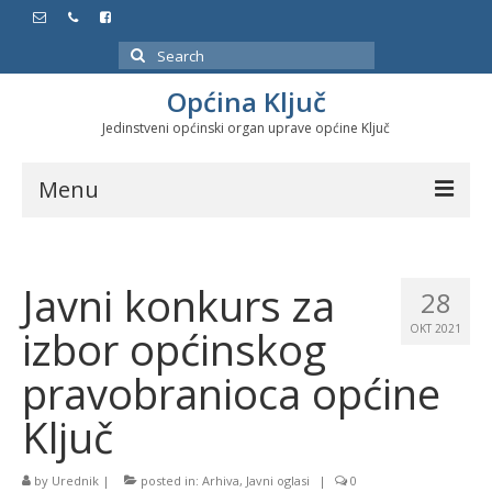
Search
for:
Općina Ključ
Jedinstveni općinski organ uprave općine Ključ
Menu
Dokumenti
Javni konkurs za
Službeni glasnici
28
izbor općinskog
OKT 2021
Javne nabavke
pravobranioca općine
Značajni datumi i manifestacije
Ključ
Program energetske efikasnosti u stambenom
sektoru
by
Urednik
|
posted in:
Arhiva
,
Javni oglasi
|
0