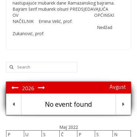
nastupajuće mubarek dane Ramazanskog bajrama.
Bajram šerif mubarek olsun! PREDSJEDAVAJUĆA
OV OPĆINSKI
NAČELNIK Emina Velić, prof.
Nedžad
Zukanović, prof.
Search
for:
Avgust
2026
No event found
Maj 2022
P
U
S
Č
P
S
N