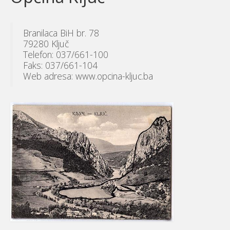
Branilaca BiH br. 78
79280 Ključ
Telefon: 037/661-100
Faks: 037/661-104
Web adresa: www.opcina-kljuc.ba