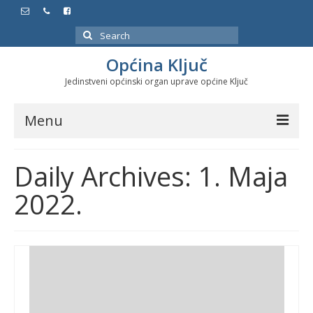
Search
for:
Općina Ključ
Jedinstveni općinski organ uprave općine Ključ
Menu
Dokumenti
Daily Archives: 1. Maja
Službeni glasnici
2022.
Javne nabavke
Značajni datumi i manifestacije
Program energetske efikasnosti u stambenom
sektoru