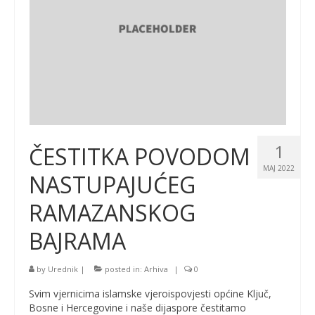
1
ČESTITKA POVODOM
MAJ 2022
NASTUPAJUĆEG
RAMAZANSKOG
BAJRAMA
by
Urednik
|
posted in:
Arhiva
|
0
Svim vjernicima islamske vjeroispovjesti općine Ključ,
Bosne i Hercegovine i naše dijaspore čestitamo