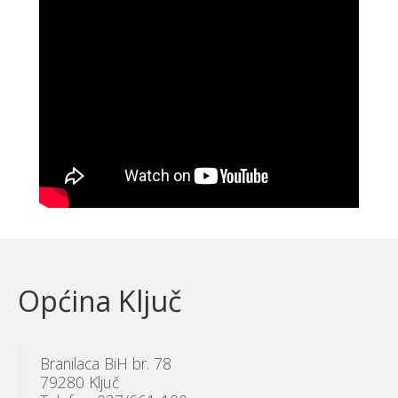
Općina Ključ
Branilaca BiH br. 78
79280 Ključ