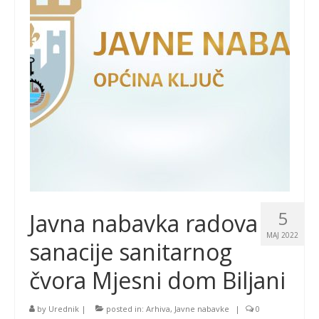
5
Javna nabavka radova
MAJ 2022
sanacije sanitarnog
čvora Mjesni dom Biljani
by
Urednik
|
posted in:
Arhiva
,
Javne nabavke
|
0