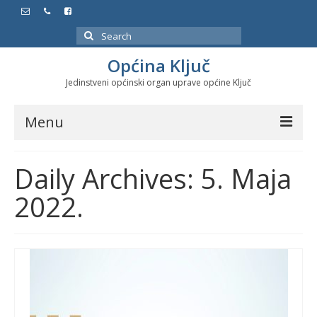
Search
for:
Općina Ključ
Jedinstveni općinski organ uprave općine Ključ
Menu
Dokumenti
Daily Archives: 5. Maja
Službeni glasnici
2022.
Javne nabavke
Značajni datumi i manifestacije
Program energetske efikasnosti u stambenom
sektoru