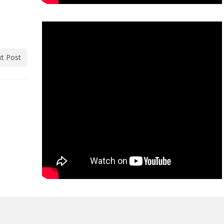
t Post