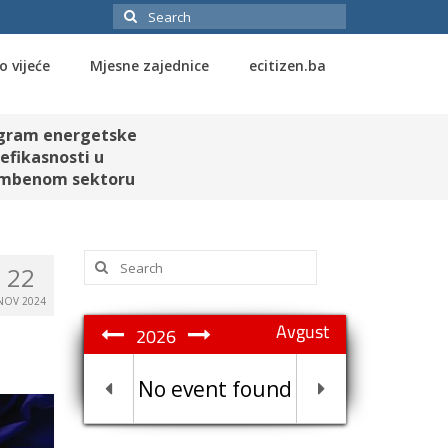
Search
for:
o vijeće
Mjesne zajednice
ecitizen.ba
gram energetske
efikasnosti u
mbenom sektoru
Search
22
for:
NOV 2024
Avgust
2026
No event found