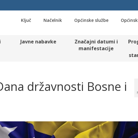
Ključ
Načelnik
Općinske službe
Općinsk
i
Javne nabavke
Značajni datumi i
Pro
manifestacije
sta
ana državnosti Bosne i