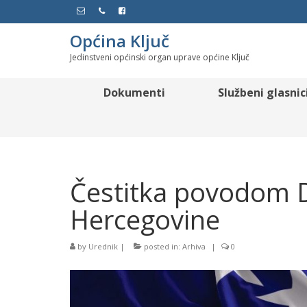
Općina Ključ
Jedinstveni općinski organ uprave općine Ključ
Dokumenti
Službeni glasnic
Čestitka povodom D
Hercegovine
by
Urednik
|
posted in:
Arhiva
|
0