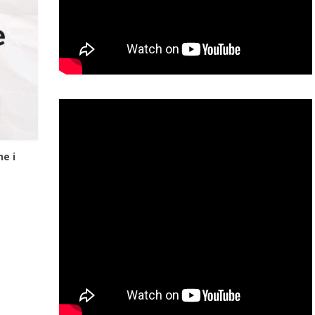
e i
m