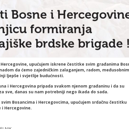
 Hercegovine, upućujem iskrene čestitke svim građanima Bosn
m i nadom da ćemo zajedničkim zalaganjem, radom, međusobni
ji ljepše i svjetlije budućnosti.
osna i Hercegovina pripada svakom njenom građaninu i da su
ut za sve, danas su nam potrebniji nego ikada do sada.
i svim Bosancima i Hercegovcima, upućujem srdačnu čestitku
 i Hercegovine.
IK