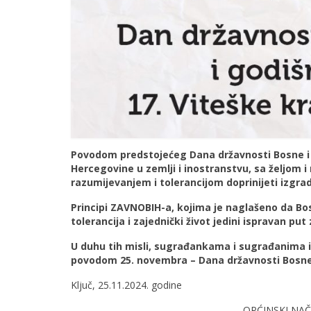
Povodom predstojećeg Dana državnosti Bosne i
Hercegovine u zemlji i inostranstvu, sa željo
razumijevanjem i tolerancijom doprinijeti izgradn
Principi ZAVNOBIH-a, kojima je naglašeno da B
tolerancija i zajednički život jedini ispravan p
U duhu tih misli, sugrađankama i sugrađanima 
povodom 25. novembra – Dana državnosti Bosne
Ključ, 25.11.2024. godine
OPĆINSKI NAČELN