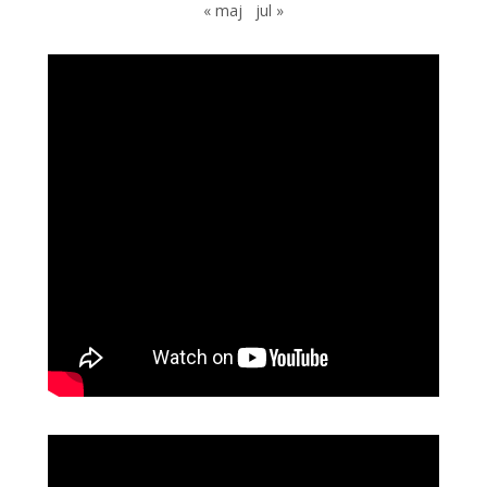
« maj
jul »