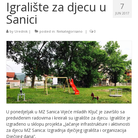
Igralište za djecu u
7
Sanici
JUN 2017
by
Urednik
|
posted in:
Nekategorisano
|
0
U ponedjeljak u MZ Sanica Vijeće mladih Ključ je završilo sa
predviđenim radovima i kreirali su igralište za djecu. Igralište je
izgrađeno u sklopu projekta „Jačanje infrastrukture i aktivnosti
za djecu MZ Sanica: Izgradnja dječijeg igrališta i organizacija
Dječijeg dana”.