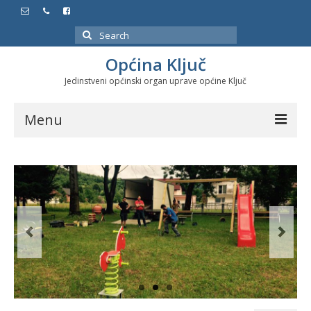
Search
for:
Općina Ključ
Jedinstveni općinski organ uprave općine Ključ
Menu
Dokumenti
Službeni glasnici
Javne nabavke
Značajni datumi i manifestacije
Program energetske efikasnosti u stambenom
sektoru