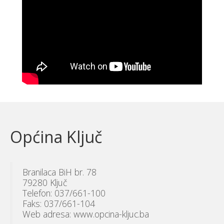
Općina Ključ
Branilaca BiH br. 78
79280 Ključ
Telefon: 037/661-100
Faks: 037/661-104
Web adresa: www.opcina-kljuc.ba