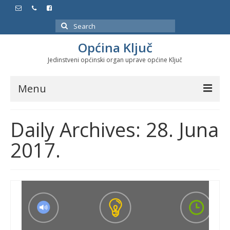
Search
for:
Općina Ključ
Jedinstveni općinski organ uprave općine Ključ
Menu
Dokumenti
Daily Archives: 28. Juna
Službeni glasnici
2017.
Javne nabavke
Značajni datumi i manifestacije
Program energetske efikasnosti u stambenom
sektoru