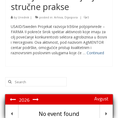
stručne prakse
by
Urednik
|
posted in:
Arhiva
,
Dijaspora
|
0
USAID/Sweden Projekat razvoja tržišne poljoprivrede –
FARMA II pokreće širok spektar aktivnosti koje imaju za
cilj povećanje konkurentosti sektora agrobiznisa u Bosni
i Hercegovini. Ova aktivnost, pod nazivom AgMENTOR
centar podrške, omogućiće pristup kvalitetnim i
raznovrsnim poslovnim uslugama koje će …
Continued
Search
for:
Avgust
2026
No event found