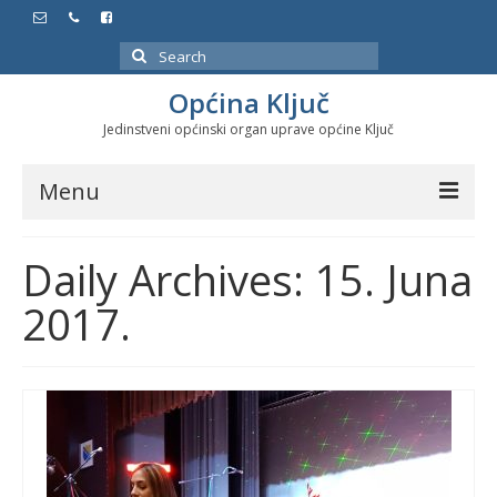
Search
for:
Općina Ključ
Jedinstveni općinski organ uprave općine Ključ
Menu
Dokumenti
Daily Archives: 15. Juna
Službeni glasnici
2017.
Javne nabavke
Značajni datumi i manifestacije
Program energetske efikasnosti u stambenom
sektoru