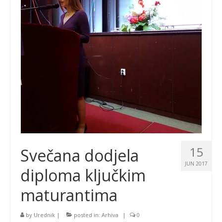
15
Svečana dodjela
JUN 2017
diploma ključkim
maturantima
by
Urednik
|
posted in:
Arhiva
|
0