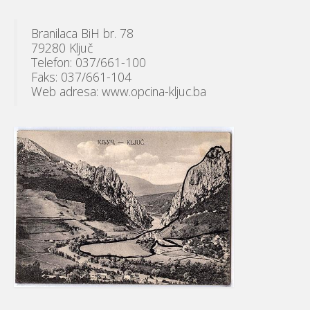
Branilaca BiH br. 78
79280 Ključ
Telefon: 037/661-100
Faks: 037/661-104
Web adresa: www.opcina-kljuc.ba