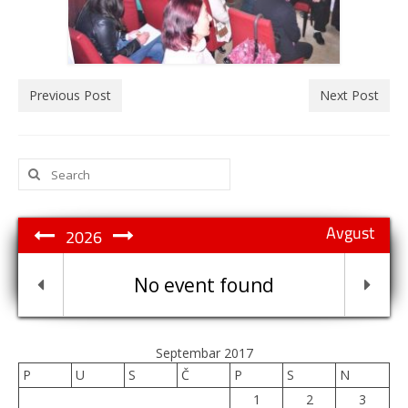
Previous Post
Next Post
Search
for:
Avgust
2026
No event found
Septembar 2017
P
U
S
Č
P
S
N
1
2
3