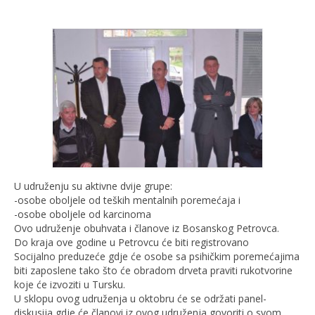
U udruženju su aktivne dvije grupe:
-osobe oboljele od teških mentalnih poremećaja i
-osobe oboljele od karcinoma
Ovo udruženje obuhvata i članove iz Bosanskog Petrovca.
Do kraja ove godine u Petrovcu će biti registrovano
Socijalno preduzeće gdje će osobe sa psihičkim poremećajima
biti zaposlene tako što će obradom drveta praviti rukotvorine
koje će izvoziti u Tursku.
U sklopu ovog udruženja u oktobru će se održati panel-
diskusija gdje će članovi iz ovog udruženja govoriti o svom