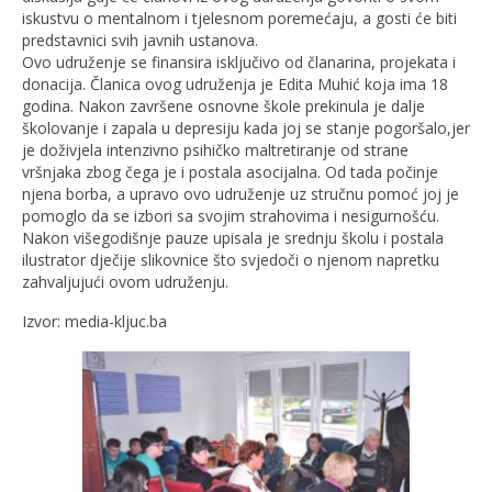
iskustvu o mentalnom i tjelesnom poremećaju, a gosti će biti
predstavnici svih javnih ustanova.
Ovo udruženje se finansira isključivo od članarina, projekata i
donacija. Članica ovog udruženja je Edita Muhić koja ima 18
godina. Nakon završene osnovne škole prekinula je dalje
školovanje i zapala u depresiju kada joj se stanje pogoršalo,jer
je doživjela intenzivno psihičko maltretiranje od strane
vršnjaka zbog čega je i postala asocijalna. Od tada počinje
njena borba, a upravo ovo udruženje uz stručnu pomoć joj je
pomoglo da se izbori sa svojim strahovima i nesigurnošću.
Nakon višegodišnje pauze upisala je srednju školu i postala
ilustrator dječije slikovnice što svjedoči o njenom napretku
zahvaljujući ovom udruženju.
Izvor: media-kljuc.ba