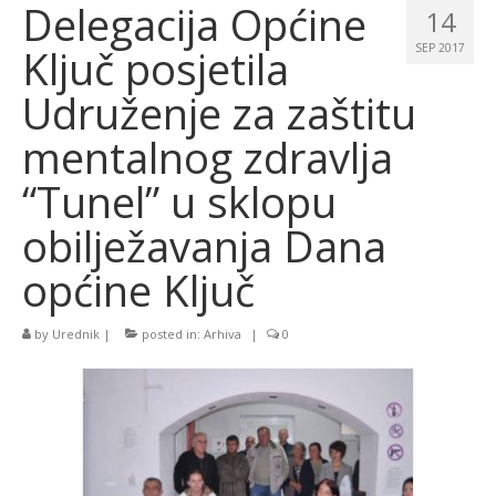
Delegacija Općine
14
Ključ posjetila
SEP 2017
Udruženje za zaštitu
mentalnog zdravlja
“Tunel” u sklopu
obilježavanja Dana
općine Ključ
by
Urednik
|
posted in:
Arhiva
|
0