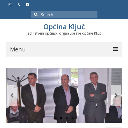
Search
for:
Općina Ključ
Jedinstveni općinski organ uprave općine Ključ
Menu
Dokumenti
Službeni glasnici
Javne nabavke
Značajni datumi i manifestacije
Program energetske efikasnosti u stambenom
sektoru