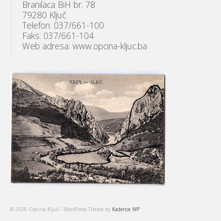
Branilaca BiH br. 78
79280 Ključ
Telefon: 037/661-100
Faks: 037/661-104
Web adresa: www.opcina-kljuc.ba
© 2026 Općina Ključ - WordPress Theme by
Kadence WP