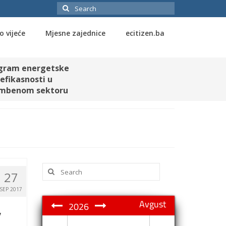
Search
for:
o vijeće
Mjesne zajednice
ecitizen.ba
gram energetske
efikasnosti u
mbenom sektoru
Search
27
for:
SEP 2017
Avgust
2026
”