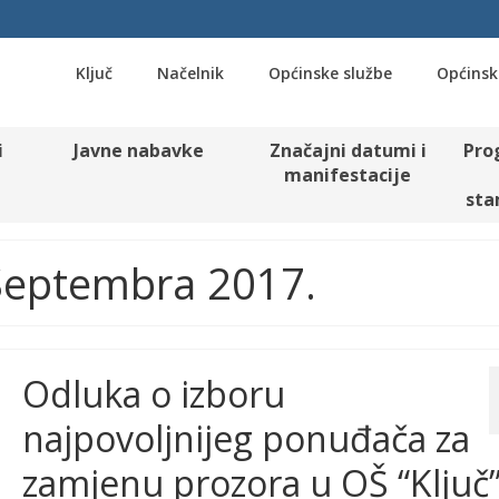
Ključ
Načelnik
Općinske službe
Općinsk
i
Javne nabavke
Značajni datumi i
Pro
manifestacije
sta
 Septembra 2017.
Odluka o izboru
najpovoljnijeg ponuđača za
zamjenu prozora u OŠ “Ključ