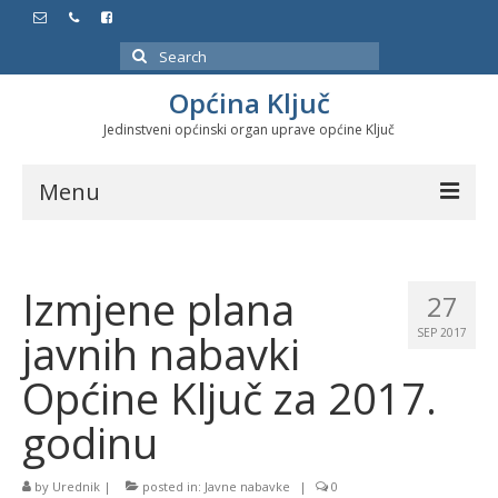
Search
for:
Općina Ključ
Jedinstveni općinski organ uprave općine Ključ
Menu
Dokumenti
Izmjene plana
Službeni glasnici
27
javnih nabavki
SEP 2017
Javne nabavke
Općine Ključ za 2017.
Značajni datumi i manifestacije
godinu
Program energetske efikasnosti u stambenom
sektoru
by
Urednik
|
posted in:
Javne nabavke
|
0