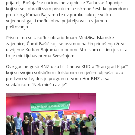
prijatelji Bošnjačke nacionalne zajednice Zadarske županije
koji su se i obratili svim prisutnim uz iskrene čestitke povodom
proteklog Kurban Bajrama te uz poruku kako je velika
vrijednost gajiti međusobna prijateljstva i uzajamna
poštovanja.
Prisutnima se također obratio Imam Medžlisa Islamske
zajednice, Ćamil Bašić koji se osvrnuo na čin prinošenja žrtve
u vrijeme Kurban Bajrama i o onome što Islam uistinu jeste, a
to je mir i ljubav prema Svevišnjem.
Ove godine gosti BNZ-u su bili članovi KUD-a “Stari grad Ključ”
koji su svojim solističkim i folklornim umijećem uljepšali ovo
predivno veče, dok je program otvorio Hor BNZ-a sa
sevdalinkom “Nek mirišu avlije”.