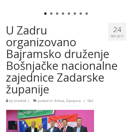
U Zadru
24
organizovano
SEP 2017
Bajramsko druženje
Bošnjačke nacionalne
zajednice Zadarske
županije
by
Urednik
|
posted in:
Arhiva
,
Dijaspora
|
0