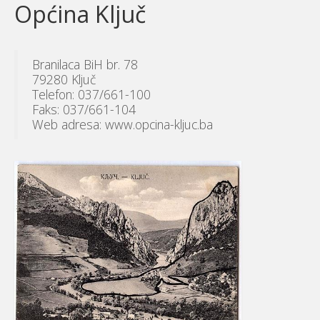
Općina Ključ
Branilaca BiH br. 78
79280 Ključ
Telefon: 037/661-100
Faks: 037/661-104
Web adresa: www.opcina-kljuc.ba