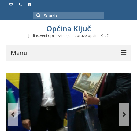
Search
for:
Općina Ključ
Jedinstveni općinski organ uprave općine Ključ
Menu
Dokumenti
Službeni glasnici
Javne nabavke
Značajni datumi i manifestacije
Program energetske efikasnosti u stambenom
sektoru