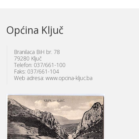
Općina Ključ
Branilaca BiH br. 78
79280 Ključ
Telefon: 037/661-100
Faks: 037/661-104
Web adresa: www.opcina-kljuc.ba