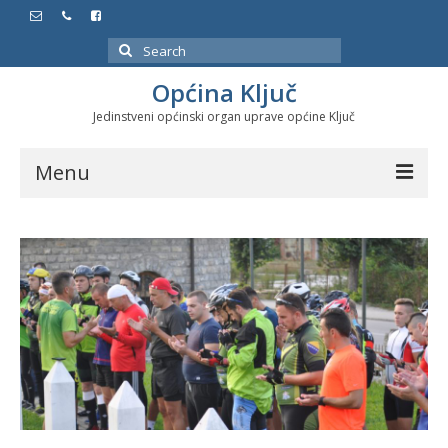
Search
for:
Općina Ključ
Jedinstveni općinski organ uprave općine Ključ
Menu
Dokumenti
Službeni glasnici
Javne nabavke
Značajni datumi i manifestacije
Program energetske efikasnosti u stambenom
sektoru