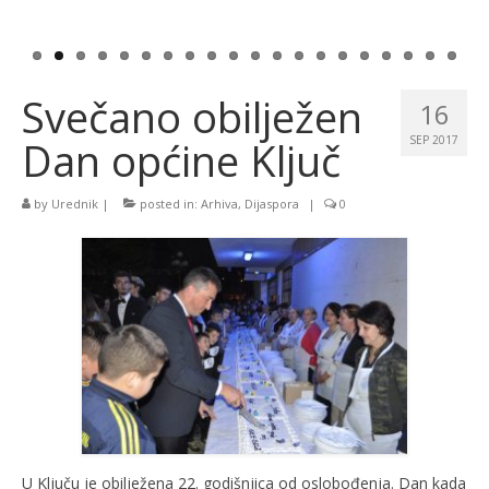
Svečano obilježen
16
Dan općine Ključ
SEP 2017
by
Urednik
|
posted in:
Arhiva
,
Dijaspora
|
0
U Ključu je obilježena 22. godišnjica od oslobođenja. Dan kada