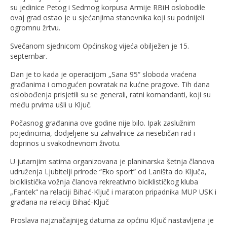
su jedinice Petog i Sedmog korpusa Armije RBiH oslobodile
ovaj grad ostao je u sjećanjima stanovnika koji su podnijeli
ogromnu žrtvu.
Svečanom sjednicom Općinskog vijeća obilježen je 15.
septembar.
Dan je to kada je operacijom „Sana 95“ sloboda vraćena
građanima i omogućen povratak na kućne pragove. Tih dana
oslobođenja prisjetili su se generali, ratni komandanti, koji su
među prvima ušli u Ključ.
Počasnog građanina ove godine nije bilo. Ipak zaslužnim
pojedincima, dodjeljene su zahvalnice za nesebičan rad i
doprinos u svakodnevnom životu.
U jutarnjim satima organizovana je planinarska šetnja članova
udruženja Ljubitelji prirode “Eko sport” od Laništa do Ključa,
biciklistička vožnja članova rekreativno biciklističkog kluba
„Fantek“ na relaciji Bihać-Ključ i maraton pripadnika MUP USK i
građana na relaciji Bihać-Ključ
Proslava najznačajnijeg datuma za općinu Ključ nastavljena je