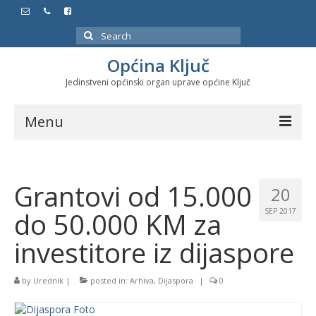
Search
for:
Općina Ključ
Jedinstveni općinski organ uprave općine Ključ
Menu
Dokumenti
Grantovi od 15.000
Službeni glasnici
20
do 50.000 KM za
SEP 2017
Javne nabavke
investitore iz dijaspore
Značajni datumi i manifestacije
Program energetske efikasnosti u stambenom
by
Urednik
|
posted in:
Arhiva
,
Dijaspora
|
0
sektoru