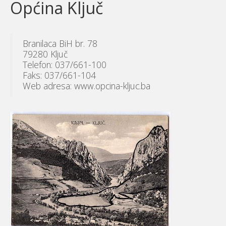
Općina Ključ
Branilaca BiH br. 78
79280 Ključ
Telefon: 037/661-100
Faks: 037/661-104
Web adresa: www.opcina-kljuc.ba