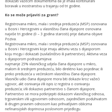
dokazati važećim dokumentima da je imala kontinuirani
boravak u inostranstvu u trajanju od tri godine.
Ko se može prijaviti za grant?
Registrovana mikro, mala i srednja preduzeća (MSP) osnovana
u Bosni i Hercegovini u vlasništvu člana dijaspore osnovana
najviše tri godine (0 – 3 godina starosti) prije datuma objave
Poziva.
Registrovana mikro, mala i srednja preduzeća (MSP) osnovana
u Bosni i Hercegovini koje imaju aktivnu vezu s dijasporom
koju mogu i dokazati (suvlašništvo ili partnerstvo). Aktivna veza
s dijasporom podrazumijeva:
najmanje 25% vlasničkog udjela člana dijaspore u mikro,
malom ili srednjem preduzeću, bilo direktno kao pojedinac ili
preko preduzeća u većinskom vlasništvu člana dijaspore.
Vlasnički udio člana dijaspore mora biti dokaziv kroz važeći
ugovor, akt osnivanja i/ili ispis iz registra o osnivanju
preduzeća; i/ili dokazivo partnerstvo s članom dijaspore.
Partnerstvo se mora potkrijepiti dokazom vlasničkog odnosa,
trgovinskim i/ili ugovornim odnosom, zajedničkim poduhvatom
ili drugim pravnim odnosom kao prihvatljivim oblicima
nefinansijskih doprinosa poslovnom prijedlogu.