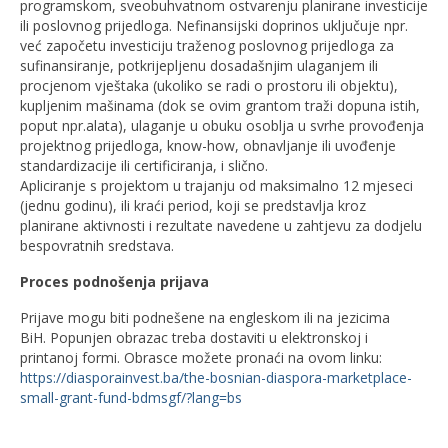
programskom, sveobuhvatnom ostvarenju planirane investicije
ili poslovnog prijedloga. Nefinansijski doprinos uključuje npr.
već započetu investiciju traženog poslovnog prijedloga za
sufinansiranje, potkrijepljenu dosadašnjim ulaganjem ili
procjenom vještaka (ukoliko se radi o prostoru ili objektu),
kupljenim mašinama (dok se ovim grantom traži dopuna istih,
poput npr.alata), ulaganje u obuku osoblja u svrhe provođenja
projektnog prijedloga, know-how, obnavljanje ili uvođenje
standardizacije ili certificiranja, i slično.
Apliciranje s projektom u trajanju od maksimalno 12 mjeseci
(jednu godinu), ili kraći period, koji se predstavlja kroz
planirane aktivnosti i rezultate navedene u zahtjevu za dodjelu
bespovratnih sredstava.
Proces podnošenja prijava
Prijave mogu biti podnešene na engleskom ili na jezicima
BiH. Popunjen obrazac treba dostaviti u elektronskoj i
printanoj formi. Obrasce možete pronaći na ovom linku:
https://diasporainvest.ba/the-bosnian-diaspora-marketplace-
small-grant-fund-bdmsgf/?lang=bs