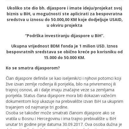
Ukoliko ste dio bh. dijaspore i imate ideju/projekat svoj
biznis u BiH, u mogućnosti ste aplicirati za bespovratna
sredstva u iznosu do 50.000,00 KM koje dodjeljuje USAID,
u okviru projekta
“Podrška investiranju dijaspore u BiH”.
Ukupna vrijednost BDM fonda je 1 milion USD. Iznos
bespovratnih sredstava se obično kreće po korisniku od
15.000 do 50.000 KM.
Ko se smatra dijasporom?
Član dijaspore definiše se kao iseljenik/ci i njihovi potomci koji
žive izvan zemlje rođenja ili porijekla, bilo na privremenoj ili
trajnoj osnovi, ali i dalje imaju značajne veze sa zemljama
porijekla. Status člana dijaspore mora biti dokazan važećim
dokumentom koji ukazuje na prebivalište izvan BiH sa ukupnim
trajanjem od najmanje tri godine.
Osoba se također može smatrati članom dijaspore ako se
vratila u Bosnu i Hercegovinu i ima trajno prebivalište u BiH
unutar tri godine prije datuma 30.09.2017. Ova osoba dužna je