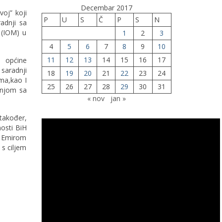
Decembar 2017
voj” koji
P
U
S
Č
P
S
N
radnji sa
 (IOM) u
1
2
3
4
5
6
7
8
9
10
11
12
13
14
15
16
17
u općine
saradnji
18
19
20
21
22
23
24
ama,kao I
25
26
27
28
29
30
31
dnjom sa
« nov
jan »
 također,
nosti BiH
a Emirom
s ciljem