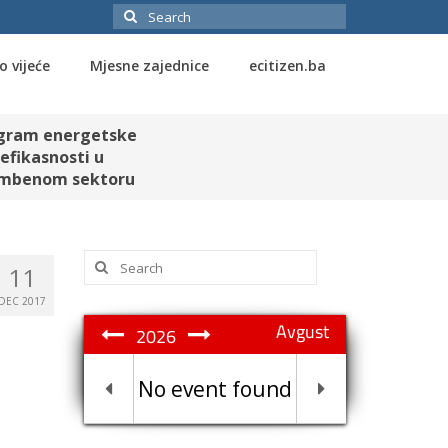
Search
for:
o vijeće
Mjesne zajednice
ecitizen.ba
gram energetske
efikasnosti u
mbenom sektoru
Search
11
for:
DEC 2017
Avgust
2026
No event found