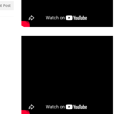
t Post