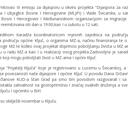
mitovao III emisiju za dijasporu u okviru projekta “Dijaspora za raz
va I izbjeglice Bosne I Hercegovine (MLJPI) I Vlade Švicarske, u sa
Bosni I Hercegovini I Međunarodnom organizacijom za migracije
 reemitovana isti dan u 19:00,kao I u subotu u 12 sati.
dihom Karadža koordinatoricom mjesnih zajednica na područj
 području općine Ključ, o organima MZ-a, načinu finansiranja te o 
uloge MZ te koliko ovaj projekat doprinosi poboljšanju života u MZ-
u u radu MZ-a kao I u realizaciji ovog projekta.Zadovoljna je sara
e koji mogu poboljšati život u MZ-ama I općini Ključ.
a “Prijatelji Ključa” koje je registrovano u Lucernu u Švicarskoj, a
nose povezanosti naše dijaspore I općine Ključ. U povodu Dana Držav
li članove KUD-a Stari Grad pa smo tim povodom razgovarali I s
stakla zahvalnost na gostoprimstvu I značaj ovakvih druženja a sve 
ljuču I općenito u BiH.
su obilježili novembar u Ključu.