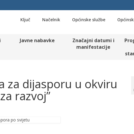
Ključ
Načelnik
Općinske službe
Općinsk
i
Javne nabavke
Značajni datumi i
Pro
manifestacije
sta
a za dijasporu u okviru
za razvoj”