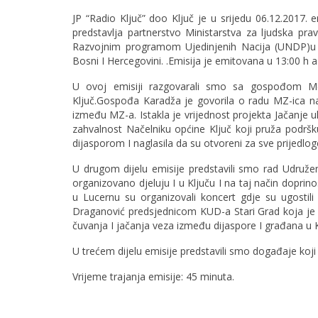
JP “Radio Ključ” doo Ključ je u srijedu 06.12.2017. e
predstavlja partnerstvo Ministarstva za ljudska pra
Razvojnim programom Ujedinjenih Nacija (UNDP)u 
Bosni I Hercegovini. .Emisija je emitovana u 13:00 h a
U ovoj emisiji razgovarali smo sa gospođom Me
Ključ.Gospođa Karadža je govorila o radu MZ-ica na
između MZ-a. Istakla je vrijednost projekta Jačanje 
zahvalnost Načelniku općine Ključ koji pruža podršk
dijasporom I naglasila da su otvoreni za sve prijedlog
U drugom dijelu emisije predstavili smo rad Udruženj
organizovano djeluju I u Ključu I na taj način dopri
u Lucernu su organizovali koncert gdje su ugosti
Draganović predsjednicom KUD-a Stari Grad koja je i
čuvanja I jačanja veza između dijaspore I građana u K
U trećem dijelu emisije predstavili smo događaje koji 
Vrijeme trajanja emisije: 45 minuta.