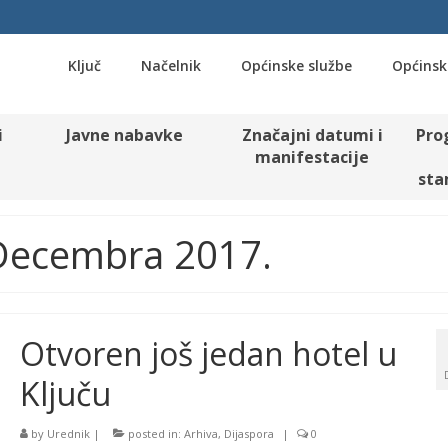
Ključ
Načelnik
Općinske službe
Općinsk
i
Javne nabavke
Značajni datumi i
Pro
manifestacije
sta
 Decembra 2017.
Otvoren još jedan hotel u
Ključu
by
Urednik
|
posted in:
Arhiva
,
Dijaspora
|
0