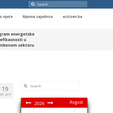
Search
for:
o vijeće
Mjesne zajednice
ecitizen.ba
gram energetske
efikasnosti u
mbenom sektoru
Search
19
for:
DEC 2017
Avgust
2026