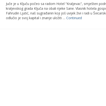
Juče je u Ključu počeo sa radom Hotel “Kraljevac”, smješten pod
kraljevskog grada Ključa na obali rijeke Sane. Vlasnik hotela gosp
Fahrudin Ljutić, naš sugrađanin koji još uvijek živi i radi u Švicarsk
odlučio je svoj kapital i znanje uložiti …
Continued