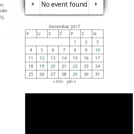
No event found
no
odin
oj,
Decembar 2017
P
U
S
Č
P
S
N
1
2
3
4
5
6
7
8
9
10
11
12
13
14
15
16
17
18
19
20
21
22
23
24
25
26
27
28
29
30
31
« nov
jan »