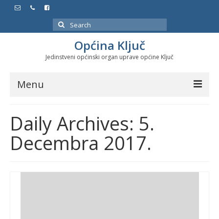
Search
for:
Općina Ključ
Jedinstveni općinski organ uprave općine Ključ
Menu
Dokumenti
Daily Archives: 5.
Službeni glasnici
Decembra 2017.
Javne nabavke
Značajni datumi i manifestacije
Program energetske efikasnosti u stambenom
sektoru