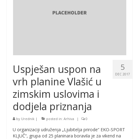
5
Uspješan uspon na
DEC 2017
vrh planine Vlašić u
zimskim uslovima i
dodjela priznanja
by
Urednik
|
posted in:
Arhiva
|
0
U organizaciji udruženja „Ljubitelja prirode“ EKO-SPORT
KLJUČ“, grupa od 25 planinara boravila je za vikend na