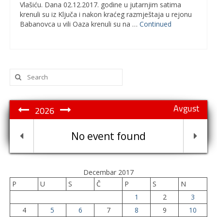
Vlašiću. Dana 02.12.2017. godine u jutarnjim satima
krenuli su iz Ključa i nakon kraćeg razmještaja u rejonu
Babanovca u vili Oaza krenuli su na …
Continued
Search
for:
Avgust
2026
No event found
Decembar 2017
P
U
S
Č
P
S
N
1
2
3
4
5
6
7
8
9
10