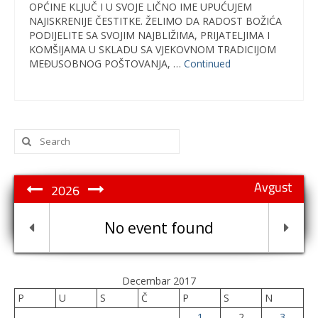
OPĆINE KLJUČ I U SVOJE LIČNO IME UPUĆUJEM
NAJISKRENIJE ČESTITKE. ŽELIMO DA RADOST BOŽIĆA
PODIJELITE SA SVOJIM NAJBLIŽIMA, PRIJATELJIMA I
KOMŠIJAMA U SKLADU SA VJEKOVNOM TRADICIJOM
MEĐUSOBNOG POŠTOVANJA, …
Continued
Search
for:
Avgust
2026
No event found
Decembar 2017
P
U
S
Č
P
S
N
1
2
3