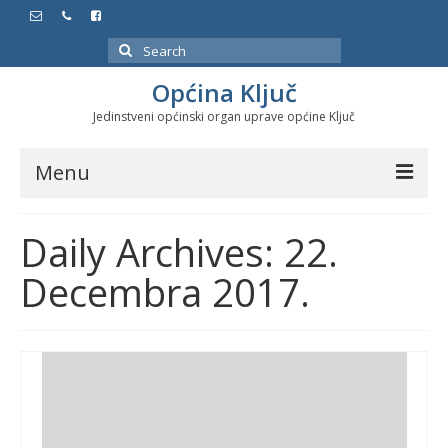
Search
for:
Općina Ključ
Jedinstveni općinski organ uprave općine Ključ
Menu
Dokumenti
Daily Archives: 22.
Službeni glasnici
Decembra 2017.
Javne nabavke
Značajni datumi i manifestacije
Program energetske efikasnosti u stambenom
sektoru