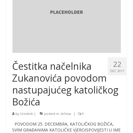
22
Čestitka načelnika
DEC 2017
Zukanovića povodom
nastupajućeg katoličkog
Božića
by
Urednik
|
posted in:
Arhiva
|
0
POVODOM 25. DECEMBRA, KATOLIČKOG BOŽIĆA,
SVIM GRAĐANIMA KATOLIČKE VJEROISPOVIJESTI U IME