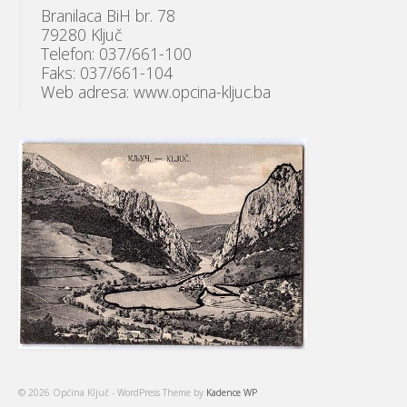
Branilaca BiH br. 78
79280 Ključ
Telefon: 037/661-100
Faks: 037/661-104
Web adresa: www.opcina-kljuc.ba
© 2026 Općina Ključ - WordPress Theme by
Kadence WP