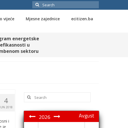
Search
for:
o vijeće
Mjesne zajednice
ecitizen.ba
gram energetske
efikasnosti u
mbenom sektoru
Search
4
for:
JUN 2018
Avgust
2026
sni i
e je