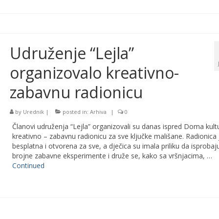
Udruženje “Lejla”
organizovalo kreativno-
zabavnu radionicu
by
Urednik
|
posted in:
Arhiva
|
0
Članovi udruženja “Lejla” organizovali su danas ispred Doma kult
kreativno – zabavnu radionicu za sve ključke mališane. Radionica j
besplatna i otvorena za sve, a dječica su imala priliku da isprobaj
brojne zabavne eksperimente i druže se, kako sa vršnjacima, …
Continued