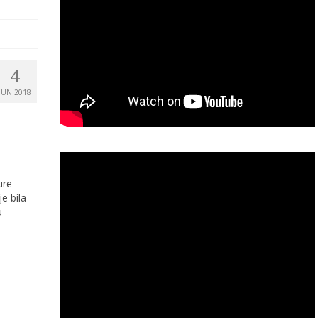
4
JUN 2018
ure
e bila
u