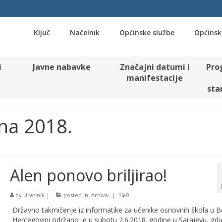
Ključ
Načelnik
Općinske službe
Općinsk
i
Javne nabavke
Značajni datumi i
Pro
manifestacije
sta
una 2018.
Alen ponovo briljirao!
by
Urednik
|
posted in:
Arhiva
|
0
Državno takmičenje iz informatike za učenike osnovnih škola u Bo
Hercegovini održano je u subotu 2.6.2018. godine u Sarajevu, gdj