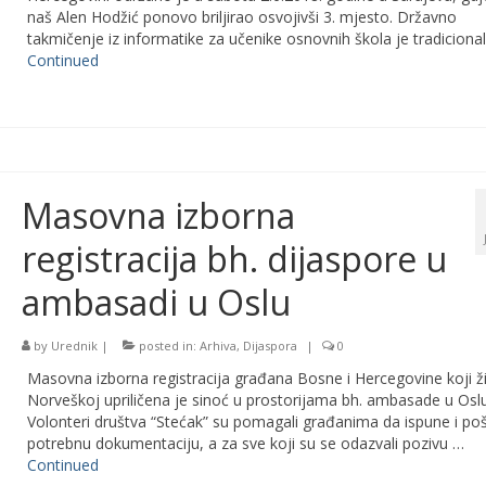
naš Alen Hodžić ponovo briljirao osvojivši 3. mjesto. Državno
takmičenje iz informatike za učenike osnovnih škola je tradiciona
Continued
Masovna izborna
registracija bh. dijaspore u
ambasadi u Oslu
by
Urednik
|
posted in:
Arhiva
,
Dijaspora
|
0
Masovna izborna registracija građana Bosne i Hercegovine koji ž
Norveškoj upriličena je sinoć u prostorijama bh. ambasade u Oslu
Volonteri društva “Stećak” su pomagali građanima da ispune i poš
potrebnu dokumentaciju, a za sve koji su se odazvali pozivu …
Continued