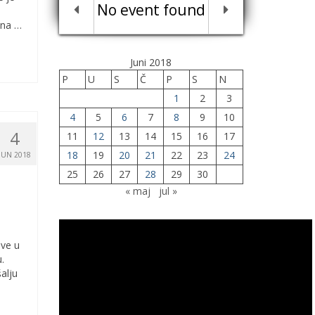
No event found
lna …
Juni 2018
P
U
S
Č
P
S
N
1
2
3
4
5
6
7
8
9
10
4
11
12
13
14
15
16
17
18
19
20
21
22
23
24
JUN 2018
25
26
27
28
29
30
« maj
jul »
ive u
.
alju