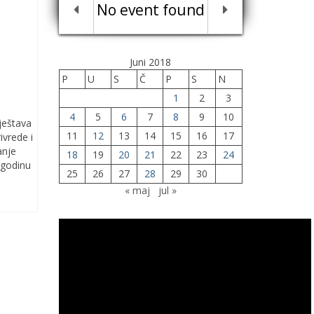
No event found
Juni 2018
P
U
S
Č
P
S
N
1
2
3
4
5
6
7
8
9
10
ještava
11
12
13
14
15
16
17
ivrede i
anje
18
19
20
21
22
23
24
.godinu
25
26
27
28
29
30
« maj
jul »