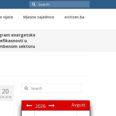
Search
for:
o vijeće
Mjesne zajednice
ecitizen.ba
gram energetske
efikasnosti u
mbenom sektoru
Search
20
for:
JUN 2018
Avgust
2026