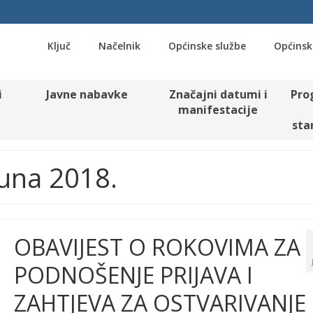
Ključ
Načelnik
Općinske službe
Općinsk
i
Javne nabavke
Značajni datumi i
Pro
manifestacije
sta
Juna 2018.
OBAVIJEST O ROKOVIMA ZA
PODNOŠENJE PRIJAVA I
ZAHTJEVA ZA OSTVARIVANJE