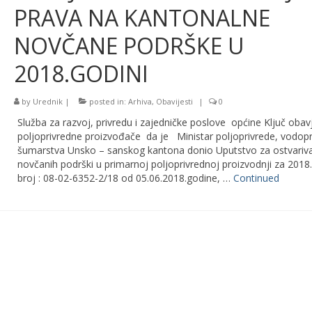
PRAVA NA KANTONALNE
NOVČANE PODRŠKE U
2018.GODINI
by
Urednik
|
posted in:
Arhiva
,
Obavijesti
|
0
Služba za razvoj, privredu i zajedničke poslove općine Ključ obav
poljoprivredne proizvođače da je Ministar poljoprivrede, vodopr
šumarstva Unsko – sanskog kantona donio Uputstvo za ostvariv
novčanih podrški u primarnoj poljoprivrednoj proizvodnji za 2018
broj : 08-02-6352-2/18 od 05.06.2018.godine, …
Continued