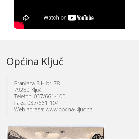
Općina Ključ
Branilaca BiH br. 78
79280 Ključ
Telefon: 037/661-100
Faks: 037/661-104
Web adresa: www.opcina-kljuc.ba