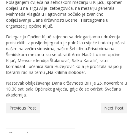
Polaganjem cvijeća na šehidskom mezarju u Ključu, spomen
obilježju na Trgu Alije Izetbegovića, na mezarju generala
Mehmeda Alagića u Fajtovcima počelo je zvanično
obilježavanje Dana državnosti Bosne i Hercegovine u
organizaciji općine Ključ.
Delegacija Općine Ključ zajedno sa delegacijama udruženja
proisteklih iz posljednjeg rata je položila cvijeće i odala počast
našim najvećim sinovima, našim Šehidima.Prisutnima na
Šehidskom mezarju su se obratili Amir Hadžić u ime općine
Ključ, Mensur efendija Štulanović, Salko Karajlić, ratni
komadant i učenica Sara Huzejrović koja je pročitala najbolji
literarni rad na temu „Na krilima slobode“.
Nastavak obilježavanja Dana državnosti BiH je 25. novembra u
18,30 sati sala Općinskog vijeća, gdje će se održati Svečana
akademija.
Previous Post
Next Post
Search