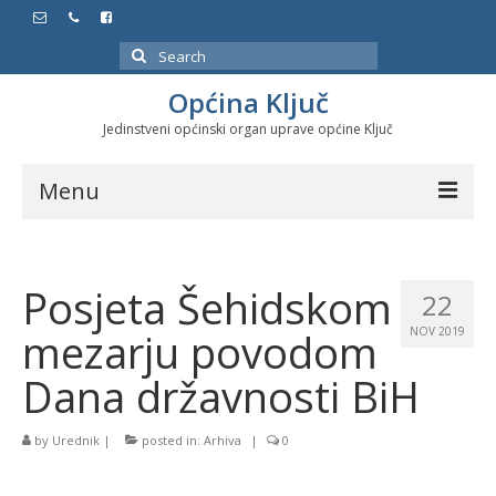
Search
for:
Općina Ključ
Jedinstveni općinski organ uprave općine Ključ
Menu
Dokumenti
Posjeta Šehidskom
Službeni glasnici
22
mezarju povodom
NOV 2019
Javne nabavke
Dana državnosti BiH
Značajni datumi i manifestacije
Program energetske efikasnosti u stambenom
by
Urednik
|
posted in:
Arhiva
|
0
sektoru