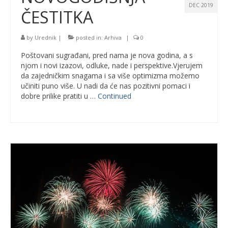
DEC 2019
ČESTITKA
by
Urednik
|
posted in:
Arhiva
|
0
Poštovani sugrađani, pred nama je nova godina, a s
njom i novi izazovi, odluke, nade i perspektive.Vjerujem
da zajedničkim snagama i sa više optimizma možemo
učiniti puno više. U nadi da će nas pozitivni pomaci i
dobre prilike pratiti u …
Continued