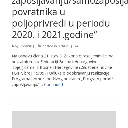
zapošljavanju/samozapošlj
povratnika u
poljoprivredi u periodu
2020. i 2021.godine“
by
Urednik
|
posted in:
Arhiva
|
0
Na osnovu člana 21. stav 3. Zakona o raseljenim licima i
povratnicima u Federaciji Bosne i Hercegovine i
izbjeglicama iz Bosne i Hercegovine („Službene novine
FBiH“, broj: 15/05) i Odluke o odobravanju realizacije
Programa pomoći održivog povratka „Program pomoći
zapošljavanju/ …
Continued