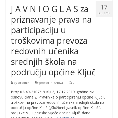
17
J A V N I O G L A S za
DEC 2019
priznavanje prava na
participaciju u
troškovima prevoza
redovnih učenika
srednjih škola na
području općine Ključ
by
Urednik
|
posted in:
Arhiva
|
0
Broj: 02-49-2107/19 Ključ, 17.12.2019. godine Na
osnovu člana 2. Pravilnika o participiranju općine Ključ u
troškovima prevoza redovnih učenika srednjih škola na
području općine Ključ („Službeni gasnik općine Ključ“,
broj:12/19), Općinsko vijeće općine Ključ, dana