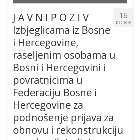
16
J A V N I P O Z I V
DEC 2019
Izbjeglicama iz Bosne
i Hercegovine,
raseljenim osobama u
Bosni i Hercegovini i
povratnicima u
Federaciju Bosne i
Hercegovine za
podnošenje prijava za
obnovu i rekonstrukciju