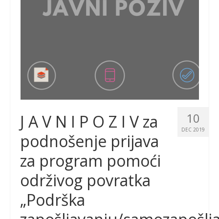
10
J A V N I P O Z I V za
DEC 2019
podnošenje prijava
za program pomoći
održivog povratka
„Podrška