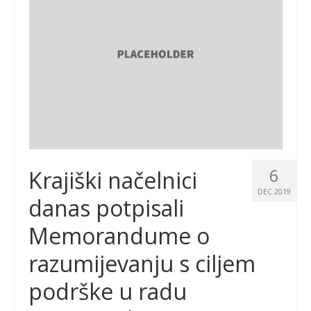
6
Krajiški načelnici
DEC 2019
danas potpisali
Memorandume o
razumijevanju s ciljem
podrške u radu