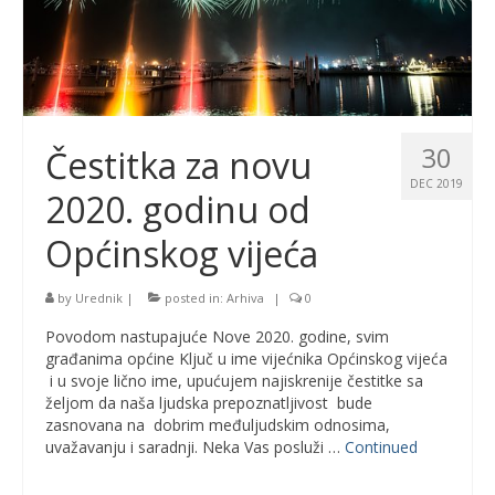
30
Čestitka za novu
DEC 2019
2020. godinu od
Općinskog vijeća
by
Urednik
|
posted in:
Arhiva
|
0
Povodom nastupajuće Nove 2020. godine, svim
građanima općine Ključ u ime vijećnika Općinskog vijeća
i u svoje lično ime, upućujem najiskrenije čestitke sa
željom da naša ljudska prepoznatljivost bude
zasnovana na dobrim međuljudskim odnosima,
uvažavanju i saradnji. Neka Vas posluži …
Continued