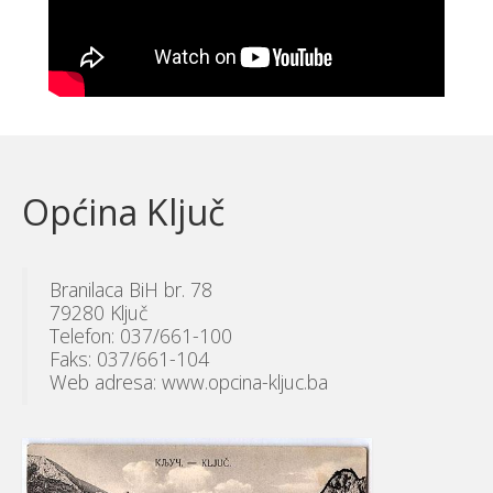
Općina Ključ
Branilaca BiH br. 78
79280 Ključ
Telefon: 037/661-100
Faks: 037/661-104
Web adresa: www.opcina-kljuc.ba