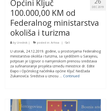
26
Općini Ključ
DEC 2019
100.000,00 KM od
Federalnog ministarstva
okoliša i turizma
by
Urednik
|
posted in:
Arhiva
|
0
U utorak, 24.12.2019. godine, u prostorijama Federalnog
ministarstva okoliša i turizma, sa sjedištem u Sarajevu,
potpisan je Ugovor o namjenskom prenosu sredstava
za sufinansiranje projekta između ministrice dr. Edite
Đapo i Općinskog načelnika općine Ključ Nedžada
Zukanovića. Sredstva u iznosu …
Continued