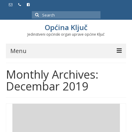
Search
for:
Općina Ključ
Jedinstveni općinski organ uprave općine Ključ
Menu
Dokumenti
Monthly Archives:
Službeni glasnici
Decembar 2019
Javne nabavke
Značajni datumi i manifestacije
Program energetske efikasnosti u stambenom
sektoru