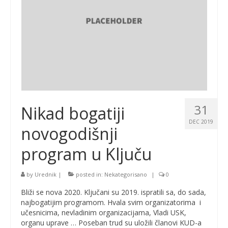
31
Nikad bogatiji
DEC 2019
novogodišnji
program u Ključu
by
Urednik
|
posted in:
Nekategorisano
|
0
Bliži se nova 2020. Ključani su 2019. ispratili sa, do sada,
najbogatijim programom. Hvala svim organizatorima i
učesnicima, nevladinim organizacijama, Vladi USK,
organu uprave … Poseban trud su uložili članovi KUD-a