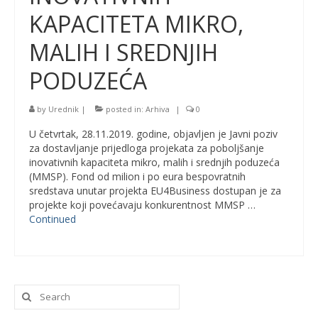
KAPACITETA MIKRO,
MALIH I SREDNJIH
PODUZEĆA
by
Urednik
|
posted in:
Arhiva
|
0
U četvrtak, 28.11.2019. godine, objavljen je Javni poziv
za dostavljanje prijedloga projekata za poboljšanje
inovativnih kapaciteta mikro, malih i srednjih poduzeća
(MMSP). Fond od milion i po eura bespovratnih
sredstava unutar projekta EU4Business dostupan je za
projekte koji povećavaju konkurentnost MMSP …
Continued
Search
for: