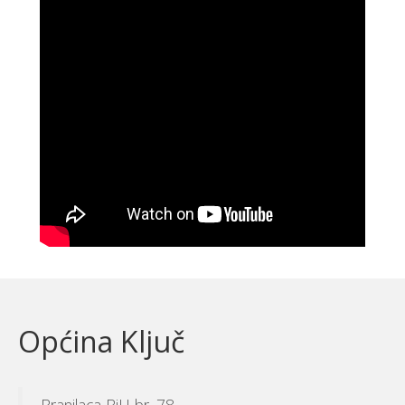
Općina Ključ
Branilaca BiH br. 78