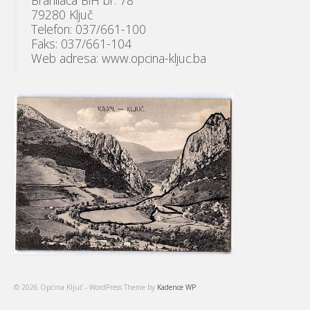
79280 Ključ
Telefon: 037/661-100
Faks: 037/661-104
Web adresa: www.opcina-kljuc.ba
© 2026 Općina Ključ - WordPress Theme by
Kadence WP