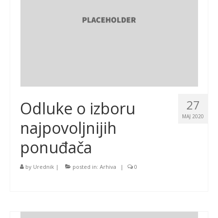
27
Odluke o izboru
MAJ 2020
najpovoljnijih
ponuđača
by
Urednik
|
posted in:
Arhiva
|
0