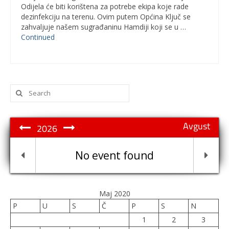
Odijela će biti korištena za potrebe ekipa koje rade
dezinfekciju na terenu. Ovim putem Općina Ključ se
zahvaljuje našem sugrađaninu Hamdiji koji se u …
Continued
Search
for:
Avgust
2026
No event found
Maj 2020
P
U
S
Č
P
S
N
1
2
3