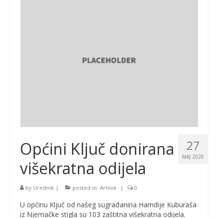
27
Općini Ključ donirana
MAJ 2020
višekratna odijela
by
Urednik
|
posted in:
Arhiva
|
0
U općinu Ključ od našeg sugrađanina Hamdije Kuburaša
iz Njemačke stigla su 103 zaštitna višekratna odijela.