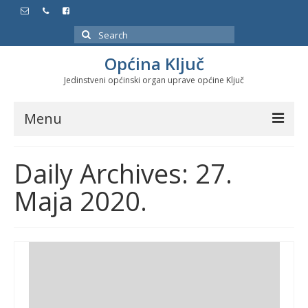
Search
for:
Općina Ključ
Jedinstveni općinski organ uprave općine Ključ
Menu
Dokumenti
Daily Archives: 27.
Službeni glasnici
Maja 2020.
Javne nabavke
Značajni datumi i manifestacije
Program energetske efikasnosti u stambenom
sektoru