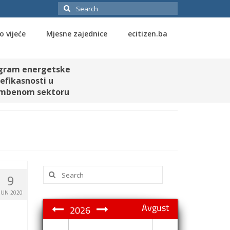
Search
for:
o vijeće
Mjesne zajednice
ecitizen.ba
gram energetske
efikasnosti u
mbenom sektoru
Search
9
for:
JUN 2020
Avgust
2026