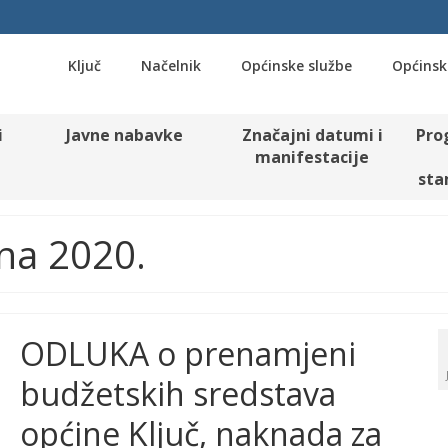
Ključ
Načelnik
Općinske službe
Općinsk
i
Javne nabavke
Značajni datumi i
Pro
manifestacije
sta
una 2020.
ODLUKA o prenamjeni
budžetskih sredstava
općine Ključ, naknada za