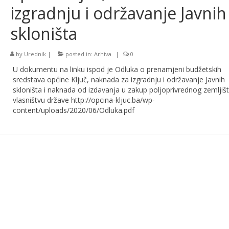
izgradnju i održavanje Javnih
skloništa
by
Urednik
|
posted in:
Arhiva
|
0
U dokumentu na linku ispod je Odluka o prenamjeni budžetskih
sredstava općine Ključ, naknada za izgradnju i održavanje Javnih
skloništa i naknada od izdavanja u zakup poljoprivrednog zemljiš
vlasništvu države http://opcina-kljuc.ba/wp-
content/uploads/2020/06/Odluka.pdf